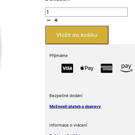
Silver
Shield
Mince
-
Vložit do košíku
1
oz
1
Přijímáme
oz
Měděná
mince
-
Blackbeard
Bezpečné dodání
množství
Možnosti plateb a dopravy
Informace o vrácení