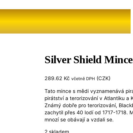
Silver Shield Minc
289.62
Kč
(
CZK
)
včetně DPH
Tato mince s mědi vyznamenává pirá
pirátství a terorizování v Atlantiku a 
Známý dobře pro terorizování, Black
zachytil přes 40 lodí od 1717-1718. M
mnozí se obávají a vzdali se.
2 skladem