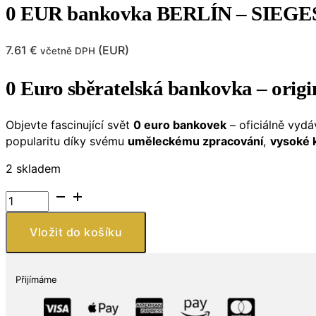
0 EUR bankovka BERLÍN – SIEG
7.61
€
(
EUR
)
včetně DPH
0 Euro sběratelská bankovka – origi
Objevte fascinující svět
0 euro bankovek
– oficiálně vyd
popularitu díky svému
uměleckému zpracování
,
vysoké k
2 skladem
0
EUR
bankovka
Vložit do košíku
BERLÍN
–
SIEGESSAULE
Přijímáme
množství