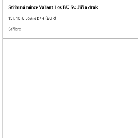
Stříbrná mince Valiant 1 oz BU Sv. Jiří a drak
151.40
€
(
EUR
)
včetně DPH
Stříbro