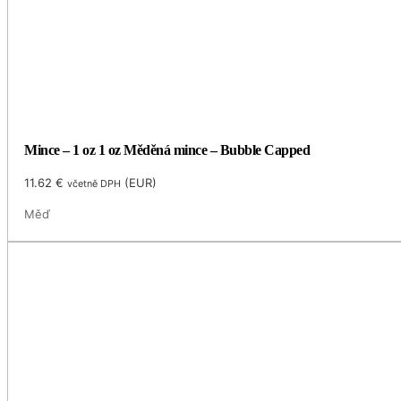
Mince – 1 oz 1 oz Měděná mince – Bubble Capped
11.62
€
(
EUR
)
včetně DPH
Měď