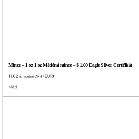
Mince – 1 oz 1 oz Měděná mince – $ 1.00 Eagle Silver Certifikát
11.62
€
(
EUR
)
včetně DPH
Měď