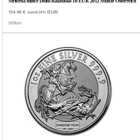
Stříbrná mince Dolní Rakousko 10 EUR 2012 Münze Österreich
154.46
€
(
EUR
)
včetně DPH
Stříbro