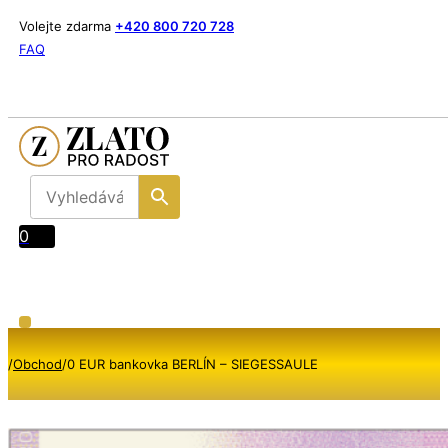
Volejte zdarma
+420 800 720 728
FAQ
0
/
Obchod
/
0 EUR bankovka BERLÍN – SIEGESSAULE