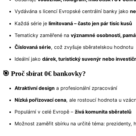
Vydávána s licencí Evropské centrální banky jako
ne
Každá série je
limitovaná – často jen pár tisíc kusů
Tematicky zaměřené na
významné osobnosti, památk
Číslovaná série
, což zvyšuje sběratelskou hodnotu
Ideální jako
dárek, turistický suvenýr nebo investič
🎯 Proč sbírat 0€ bankovky?
Atraktivní design
a profesionální zpracování
Nízká pořizovací cena
, ale rostoucí hodnota u vzác
Populární v celé Evropě –
živá komunita sběratelů
Možnost zaměřit sbírku na určité téma: prezidenty,