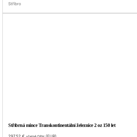
Stříbro
Stříbrná mince Transkontinentální železnice 2 oz 150 let
297.52
€
(
EUR
)
včetně DPH