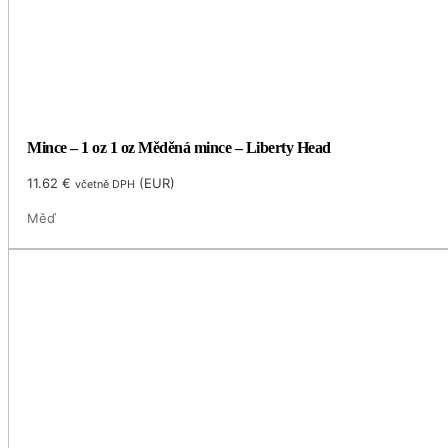
Mince – 1 oz 1 oz Měděná mince – Liberty Head
11.62
€
(
EUR
)
včetně DPH
Měď