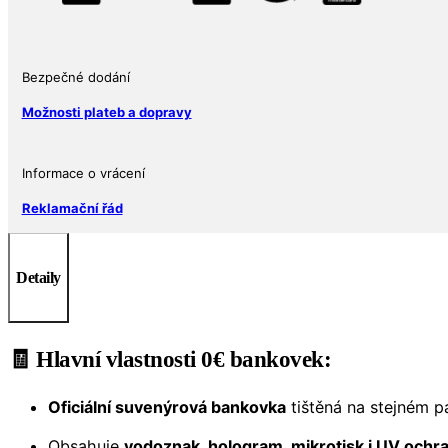
Bezpečné dodání
Možnosti plateb a dopravy
Informace o vrácení
Reklamační řád
Detaily
🧾
Hlavní vlastnosti 0€ bankovek:
Oficiální suvenýrová bankovka
tištěná na stejném p
Obsahuje
vodoznak, hologram, mikrotisk i UV ochr