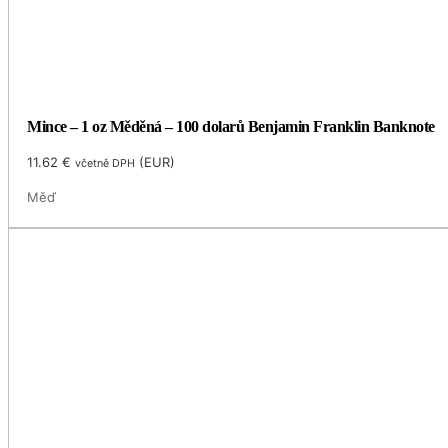
Mince – 1 oz Měděná – 100 dolarů Benjamin Franklin Banknote
11.62
€
(
EUR
)
včetně DPH
Měď