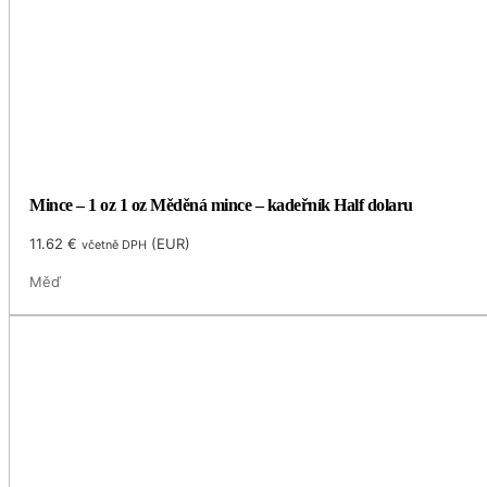
Mince – 1 oz 1 oz Měděná mince – kadeřník Half dolaru
11.62
€
(
EUR
)
včetně DPH
Měď