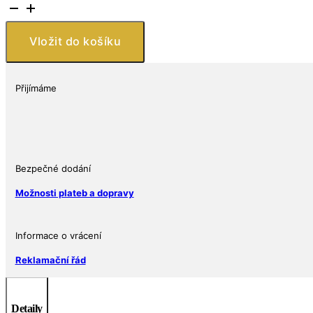
Stříbrná
mince
Stitch
Vložit do košíku
-
Surfs
Up
Přijímáme
1
Oz
množství
Bezpečné dodání
Možnosti plateb a dopravy
Informace o vrácení
Reklamační řád
Detaily