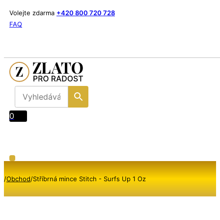
Volejte zdarma
+420 800 720 728
FAQ
0
/
Obchod
/
Stříbrná mince Stitch - Surfs Up 1 Oz