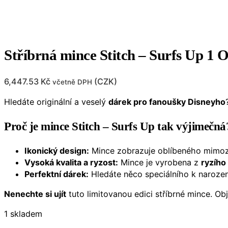
Stříbrná mince Stitch – Surfs Up 1 
6,447.53
Kč
(
CZK
)
včetně DPH
Hledáte originální a veselý
dárek pro fanoušky Disneyho
Proč je mince Stitch – Surfs Up tak výjimečná
Ikonický design:
Mince zobrazuje oblíbeného mimo
Vysoká kvalita a ryzost:
Mince je vyrobena z
ryzího
Perfektní dárek:
Hledáte něco speciálního k narozen
Nenechte si ujít
tuto limitovanou edici stříbrné mince. Ob
1 skladem