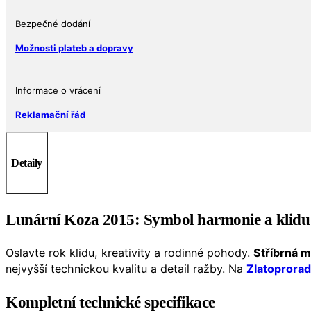
Ag
999
Bezpečné dodání
5
Možnosti plateb a dopravy
NZD
B.H.
Mayer
Informace o vrácení
množství
Reklamační řád
Detaily
Lunární Koza 2015: Symbol harmonie a klidu 
Oslavte rok klidu, kreativity a rodinné pohody.
Stříbrná m
nejvyšší technickou kvalitu a detail ražby. Na
Zlatoprorad
Kompletní technické specifikace