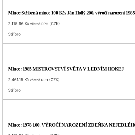
Mince:Stříbrná mince 100 Kčs Ján Hollý 200. výročí narození 1985
2,115.66
Kč
(
CZK
)
včetně DPH
Stříbro
Mince :1985 MISTROVSTVÍ SVĚTA V LEDNÍM HOKEJ
2,461.15
Kč
(
CZK
)
včetně DPH
Stříbro
Mince :1978 100. VÝROČÍ NAROZENÍ ZDEŇKA NEJEDLÉH