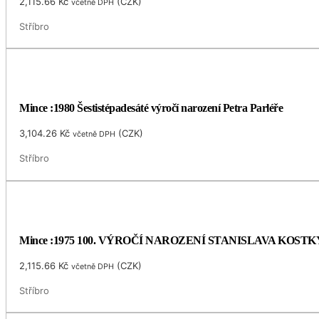
2,115.66
Kč
(
CZK
)
včetně DPH
Stříbro
Mince :1980 Šestistépadesáté výročí narození Petra Parléře
3,104.26
Kč
(
CZK
)
včetně DPH
Stříbro
Mince :1975 100. VÝROČÍ NAROZENÍ STANISLAVA KOS
2,115.66
Kč
(
CZK
)
včetně DPH
Stříbro