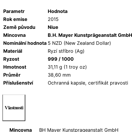
Parametr
Hodnota
Rok emise
2015
Země původu
Niue
Mincovna
B.H. Mayer Kunstprägeanstalt Gmb
Nominální hodnota
5 NZD (New Zealand Dollar)
Materiál
Ryzí stříbro (Ag)
Ryzost
999 / 1000
Hmotnost
31,11 g (1 troy oz)
Průměr
38,60 mm
Příslušenství
Ochranná kapsle, certifikát pravosti
Vlastnosti
Mincovna
BH Mayer Kunstprageanstalt GmbH