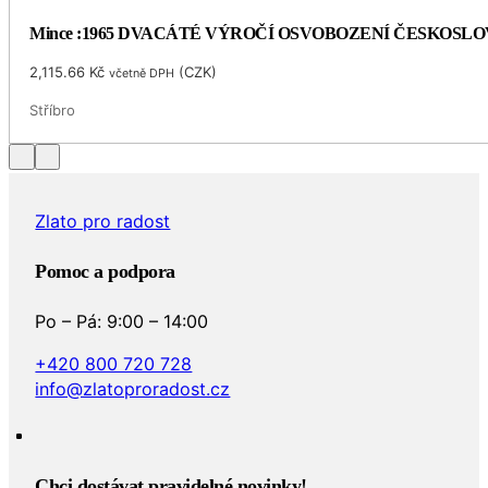
Mince :1965 DVACÁTÉ VÝROČÍ OSVOBOZENÍ ČESKOSL
2,115.66
Kč
(
CZK
)
včetně DPH
Stříbro
Zlato pro radost
Pomoc a podpora
Po – Pá: 9:00 – 14:00
+420 800 720 728
info@zlatoproradost.cz
Chci dostávat pravidelné novinky!​