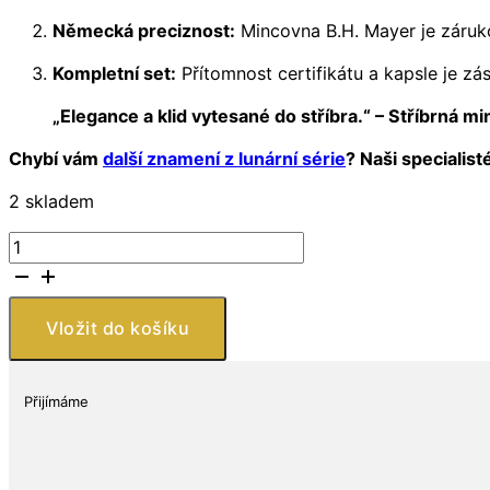
Německá preciznost:
Mincovna B.H. Mayer je zárukou
Kompletní set:
Přítomnost certifikátu a kapsle je zá
„Elegance a klid vytesané do stříbra.“ – Stříbrná 
Chybí vám
další znamení z lunární série
? Naši specialist
2 skladem
Niue
–
stříbrná
mince
Vložit do košíku
1
oz
2015
Přijímáme
Lunární
rok
Kozy