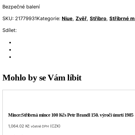
Bezpečné balení
SKU:
21779931
Kategorie:
Niue
,
Zvěř
,
Stříbro
,
Stříbrné m
Sdílet:
Mohlo by se Vám líbit
Mince:Stříbrná mince 100 Kčs Petr Brandl 150. výročí úmrtí 1985
1,064.02
Kč
(
CZK
)
včetně DPH