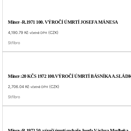
Mince -R.1971 100. VÝROČÍ ÚMRTÍ JOSEFA MÁNESA
4,190.79
Kč
(
CZK
)
včetně DPH
Stříbro
Mince :20 KČS 1972 100.VÝROČÍ ÚMRTÍ BÁSNÍKA A.SLÁ
2,706.04
Kč
(
CZK
)
včetně DPH
Stříbro
Mince :R.1972 50. výročí úmrtí sochaře Josefa Václava Myslbeka