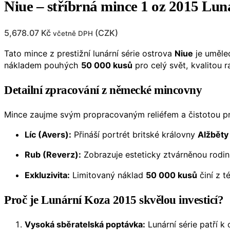
Niue – stříbrná mince 1 oz 2015 Lu
5,678.07
Kč
(
CZK
)
včetně DPH
Tato mince z prestižní lunární série ostrova
Niue
je uměle
nákladem pouhých
50 000 kusů
pro celý svět, kvalitou 
Detailní zpracování z německé mincovny
Mince zaujme svým propracovaným reliéfem a čistotou p
Líc (Avers):
Přináší portrét britské královny
Alžběty 
Rub (Reverz):
Zobrazuje esteticky ztvárněnou rodin
Exkluzivita:
Limitovaný náklad
50 000 kusů
činí z t
Proč je Lunární Koza 2015 skvělou investicí?
Vysoká sběratelská poptávka:
Lunární série patří k