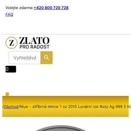
Volejte zdarma
+420 800 720 728
FAQ
0
/
Obchod
/
Niue – stříbrná mince 1 oz 2015 Lunární rok Kozy Ag 999 5 