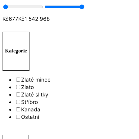
Kč
677
Kč
1 542 968
Kategorie
Zlaté mince
Zlato
Zlaté slitky
Stříbro
Kanada
Ostatní