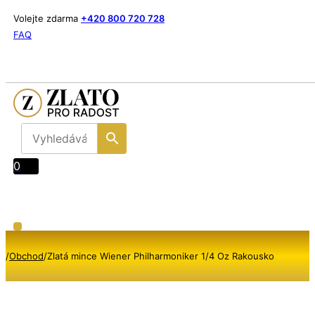
Volejte zdarma
+420 800 720 728
FAQ
0
/
Obchod
/
Zlatá mince Wiener Philharmoniker 1/4 Oz Rakousko