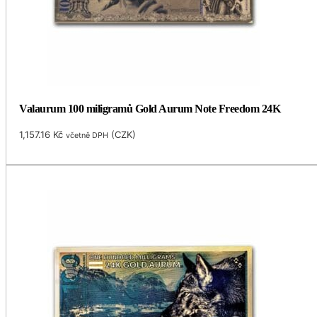
Valaurum 100 miligramů Gold Aurum Note Freedom 24K
1,157.16
Kč
(
CZK
)
včetně DPH