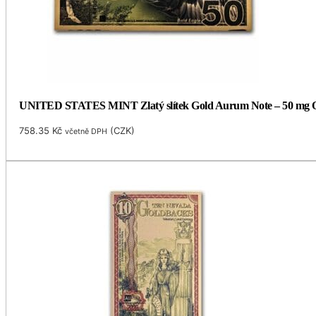
UNITED STATES MINT Zlatý slítek Gold Aurum Note – 50 mg Ore
758.35
Kč
(
CZK
)
včetně DPH