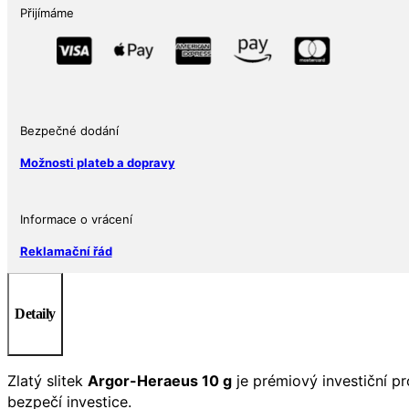
10
Přijímáme
g
Švýcarsko
množství
Bezpečné dodání
Možnosti plateb a dopravy
Informace o vrácení
Reklamační řád
Detaily
Zlatý slitek
Argor-Heraeus 10 g
je prémiový investiční p
bezpečí investice.