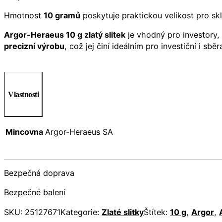
Hmotnost
10 gramů
poskytuje praktickou velikost pro sk
Argor-Heraeus 10 g zlatý slitek
je vhodný pro investory, k
precizní výrobu
, což jej činí ideálním pro investiční i sběr
Vlastnosti
Mincovna
Argor-Heraeus SA
Bezpečná doprava
Bezpečné balení
SKU:
25127671
Kategorie:
Zlaté slitky
Štítek:
10 g
,
Argor
,