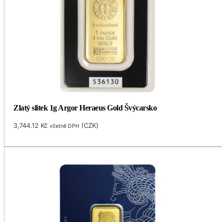
Zlatý slitek 1g Argor Heraeus Gold Švýcarsko
3,744.12
Kč
(
CZK
)
včetně DPH