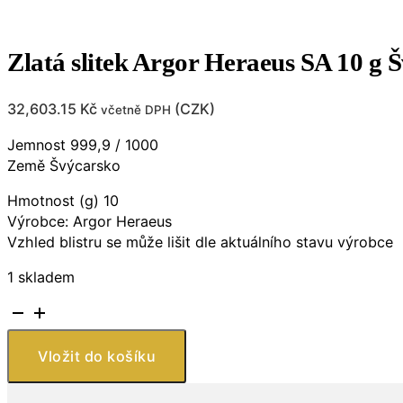
Zlatá slitek Argor Heraeus SA 10 g 
32,603.15
Kč
(
CZK
)
včetně DPH
Jemnost 999,9 / 1000
Země Švýcarsko
Hmotnost (g) 10
Výrobce: Argor Heraeus
Vzhled blistru se může lišit dle aktuálního stavu výrobce
1 skladem
Zlatá
slitek
Argor
Vložit do košíku
Heraeus
SA