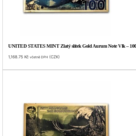
UNITED STATES MINT Zlatý slítek Gold Aurum Note Vlk – 100 
1,168.75
Kč
(
CZK
)
včetně DPH