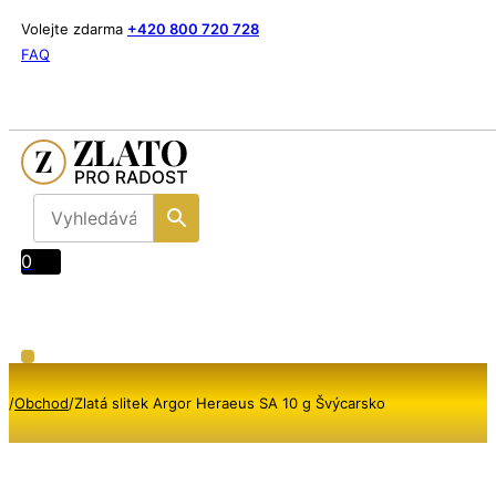
Volejte zdarma
+420 800 720 728
FAQ
0
/
Obchod
/
Zlatá slitek Argor Heraeus SA 10 g Švýcarsko