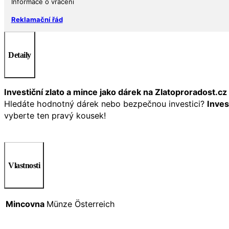
Informace o vrácení
Reklamační řád
Detaily
Investiční zlato a mince jako dárek na Zlatoproradost.cz
Hledáte hodnotný dárek nebo bezpečnou investici?
Inves
vyberte ten pravý kousek!
Vlastnosti
Mincovna
Münze Österreich