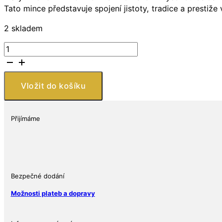
Tato mince představuje spojení jistoty, tradice a prestiže 
2 skladem
Zlatá
mince
Wiener
Philharmoniker
Vložit do košíku
1
Oz
Rakousko
Přijímáme
množství
Bezpečné dodání
Možnosti plateb a dopravy