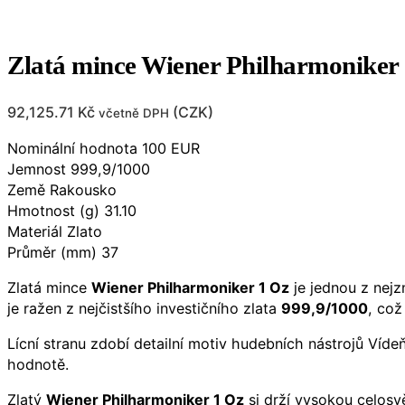
Zlatá mince Wiener Philharmoniker
92,125.71
Kč
(
CZK
)
včetně DPH
Nominální hodnota 100 EUR
Jemnost 999,9/1000
Země Rakousko
Hmotnost (g) 31.10
Materiál Zlato
Průměr (mm) 37
Zlatá mince
Wiener Philharmoniker 1 Oz
je jednou z nejz
je ražen z nejčistšího investičního zlata
999,9/1000
, což
Lícní stranu zdobí detailní motiv hudebních nástrojů Víde
hodnotě.
Zlatý
Wiener Philharmoniker 1 Oz
si drží vysokou celosvě