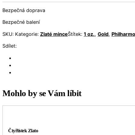
Bezpečná doprava
Bezpečné balení
SKU:
Kategorie:
Zlaté mince
Štítek:
1 oz.
,
Gold
,
Philharmo
Sdílet:
Mohlo by se Vám líbit
Čtyřlístek Zlato