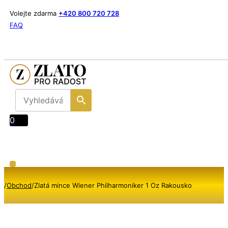
Volejte zdarma
+420 800 720 728
FAQ
0
/
Obchod
/
Zlatá mince Wiener Philharmoniker 1 Oz Rakousko