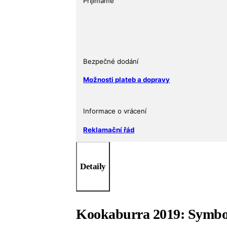
Přijímáme
Ag
9999
Perth
Mint
BU
Bezpečné dodání
množství
Možnosti plateb a dopravy
Informace o vrácení
Reklamační řád
Detaily
Kookaburra 2019: Symbol a