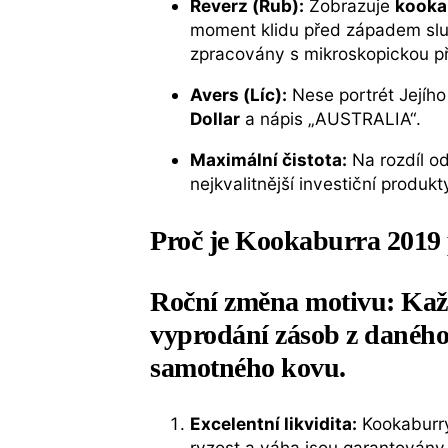
Reverz (Rub):
Zobrazuje
kooka
moment klidu před západem slun
zpracovány s mikroskopickou př
Avers (Líc):
Nese portrét Jejího
Dollar
a nápis „AUSTRALIA“.
Maximální čistota:
Na rozdíl od
nejkvalitnější investiční produkt
Proč je Kookaburra 2019 p
Roční změna motivu:
Každ
vyprodání zásob z daného
samotného kovu.
Excelentní likvidita:
Kookaburry
ryzost a váha jsou garantovány