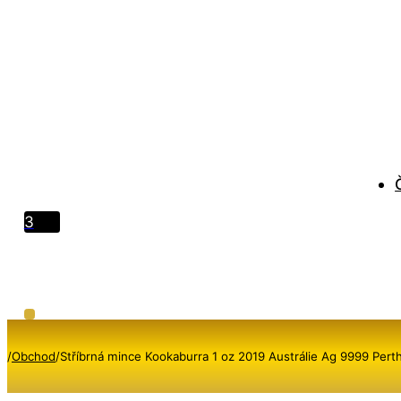
3
/
Obchod
/
Stříbrná mince Kookaburra 1 oz 2019 Austrálie Ag 9999 Pert