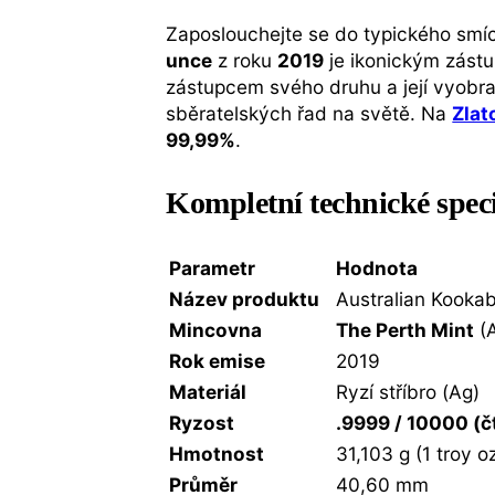
Zaposlouchejte se do typického smíc
unce
z roku
2019
je ikonickým zás
zástupcem svého druhu a její vyobraz
sběratelských řad na světě. Na
Zlat
99,99%
.
Kompletní technické spec
Parametr
Hodnota
Název produktu
Australian Kooka
Mincovna
The Perth Mint
(A
Rok emise
2019
Materiál
Ryzí stříbro (Ag)
Ryzost
.9999 / 10000 (č
Hmotnost
31,103 g (1 troy o
Průměr
40,60 mm