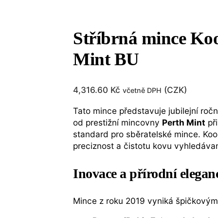
Stříbrná mince Koo
Mint BU
4,316.60
Kč
(
CZK
)
včetně DPH
Tato mince představuje jubilejní ročn
od prestižní mincovny
Perth Mint
při
standard pro sběratelské mince. Kook
preciznost a čistotu kovu vyhledáva
Inovace a přírodní elegan
Mince z roku 2019 vyniká špičkový