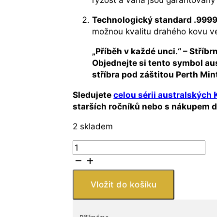
Technologický standard .9999
možnou kvalitu drahého kovu ve
„Příběh v každé unci.“ – Stříb
Objednejte si tento symbol au
stříbra pod záštitou Perth Min
Sledujete
celou sérii australských
starších ročníků nebo s nákupem dá
2 skladem
Stříbrná
mince
Kookaburra
1
Vložit do košíku
oz
2019
Austrálie