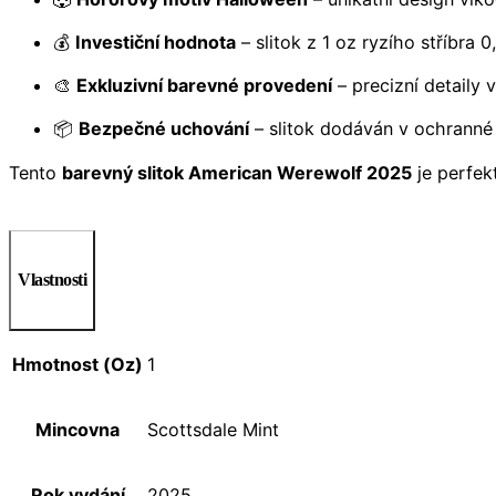
💰
Investiční hodnota
– slitok z 1 oz ryzího stříbra 
🎨
Exkluzivní barevné provedení
– precizní detaily 
📦
Bezpečné uchování
– slitok dodáván v ochranné 
Tento
barevný slitok American Werewolf 2025
je perfek
Vlastnosti
Hmotnost (Oz)
1
Mincovna
Scottsdale Mint
Rok vydání
2025