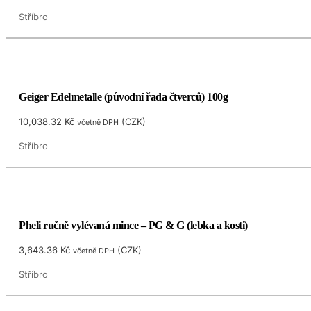
Stříbro
Geiger Edelmetalle (původní řada čtverců) 100g
10,038.32
Kč
(
CZK
)
včetně DPH
Stříbro
Pheli ručně vylévaná mince – PG & G (lebka a kosti)
3,643.36
Kč
(
CZK
)
včetně DPH
Stříbro