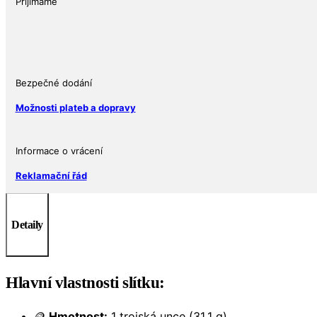
vlkodlak
Přijímáme
2025
–
1
oz,
Scottsdale
Bezpečné dodání
Mint
Možnosti plateb a dopravy
množství
Informace o vrácení
Reklamační řád
Detaily
Hlavní vlastnosti slítku:
🪙
Hmotnost:
1 trojská unce (31,1 g)