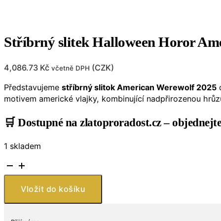
Stříbrný slitek Halloween Horor Ame
4,086.73
Kč
(
CZK
)
včetně DPH
Představujeme
stříbrný slitok American Werewolf 2025
motivem americké vlajky, kombinující nadpřirozenou hrůzu 
🛒
Dostupné na zlatoproradost.cz – objednejte
1 skladem
Stříbrný
slitek
Halloween
Vložit do košíku
Horor
Americký