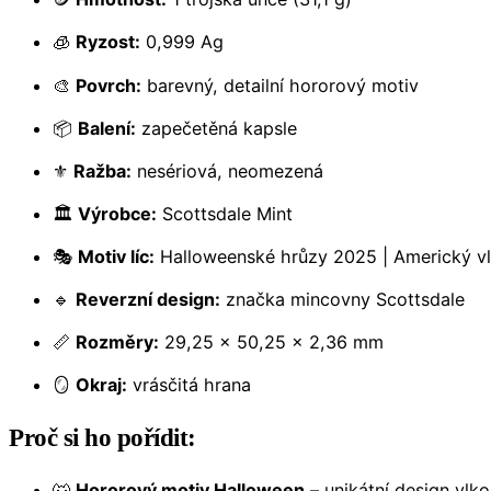
🧊
Ryzost:
0,999 Ag
🎨
Povrch:
barevný, detailní hororový motiv
📦
Balení:
zapečetěná kapsle
⚜️
Ražba:
nesériová, neomezená
🏛️
Výrobce:
Scottsdale Mint
🎭
Motiv líc:
Halloweenské hrůzy 2025 | Americký v
🔹
Reverzní design:
značka mincovny Scottsdale
📏
Rozměry:
29,25 × 50,25 × 2,36 mm
🪞
Okraj:
vrásčitá hrana
Proč si ho pořídit:
🐺
Hororový motiv Halloween
– unikátní design vlk