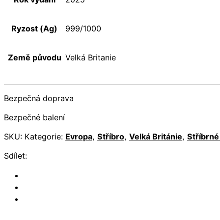
Ryzost (Ag)
999/1000
Země původu
Velká Britanie
Bezpečná doprava
Bezpečné balení
SKU:
Kategorie:
Evropa
,
Stříbro
,
Velká Británie
,
Stříbrné 
Sdílet: