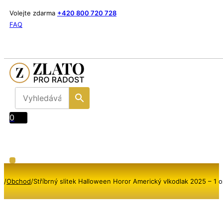
Volejte zdarma
+420 800 720 728
FAQ
0
/
Obchod
/
Stříbrný slitek Halloween Horor Americký vlkodlak 2025 – 1 o