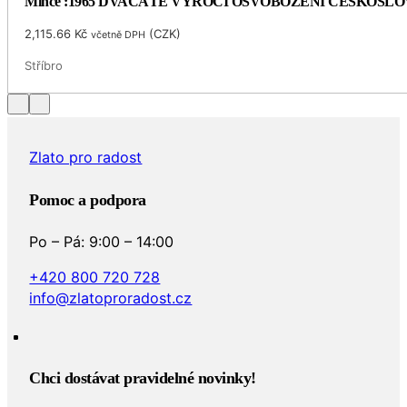
Mince :1965 DVACÁTÉ VÝROČÍ OSVOBOZENÍ ČESKOSL
2,115.66
Kč
(
CZK
)
včetně DPH
Stříbro
Zlato pro radost
Pomoc a podpora
Po – Pá: 9:00 – 14:00
+420 800 720 728
info@zlatoproradost.cz
Chci dostávat pravidelné novinky!​