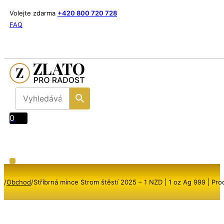
Volejte zdarma
+420 800 720 728
FAQ
0
/
Obchod
/
Stříbrná mince Strom štěstí 2025 – 1 NZD | 1 oz Ag 999 | Pro