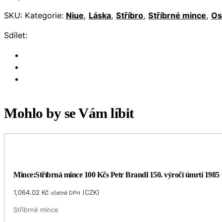
SKU:
Kategorie:
Niue
,
Láska
,
Stříbro
,
Stříbrné mince
,
Os
Sdílet:
Mohlo by se Vám líbit
Mince:Stříbrná mince 100 Kčs Petr Brandl 150. výročí úmrtí 1985
1,064.02
Kč
(
CZK
)
včetně DPH
Stříbrné mince