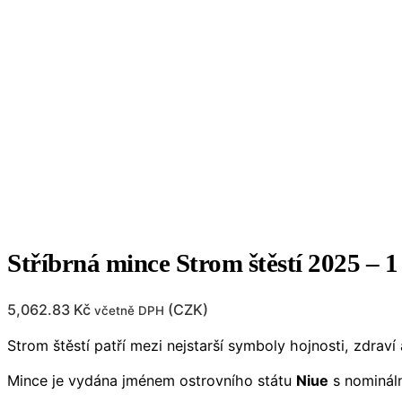
Stříbrná mince Strom štěstí 2025 – 1
5,062.83
Kč
(
CZK
)
včetně DPH
Strom štěstí patří mezi nejstarší symboly hojnosti, zdra
Mince je vydána jménem ostrovního státu
Niue
s nominál