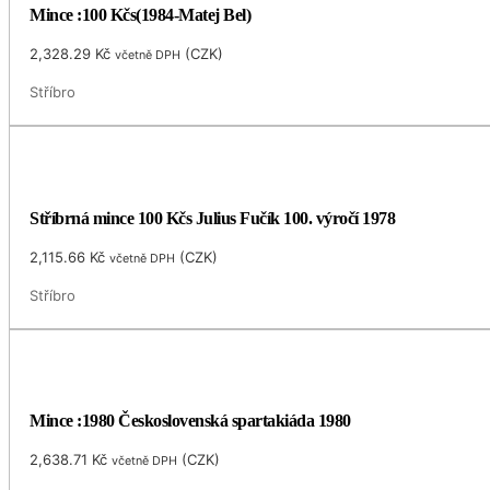
Mince :100 Kčs(1984-Matej Bel)
2,328.29
Kč
(
CZK
)
včetně DPH
Stříbro
Stříbrná mince 100 Kčs Julius Fučík 100. výročí 1978
2,115.66
Kč
(
CZK
)
včetně DPH
Stříbro
Mince :1980 Československá spartakiáda 1980
2,638.71
Kč
(
CZK
)
včetně DPH