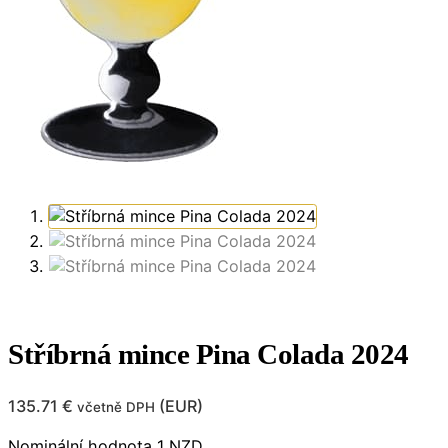
Stříbrná mince Pina Colada 2024
135.71
€
(
EUR
)
včetně DPH
Nominální hodnota 1 NZD