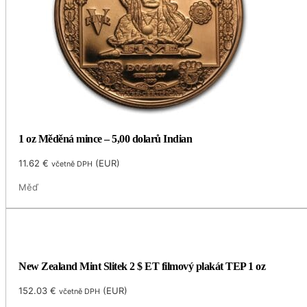
1 oz Měděná mince – 5,00 dolarů Indian
11.62
€
(
EUR
)
včetně DPH
Měď
New Zealand Mint Slitek 2 $ ET filmový plakát TEP 1 oz
152.03
€
(
EUR
)
včetně DPH