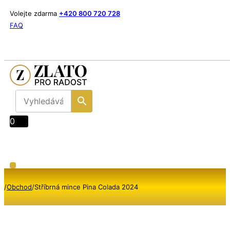
Volejte zdarma
+420 800 720 728
FAQ
0
/
Obchod
/
Stříbrná mince Pina Colada 2024