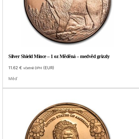
Silver Shield Mince – 1 oz Měděná – medvěd grizzly
11.62
€
(
EUR
)
včetně DPH
Měď