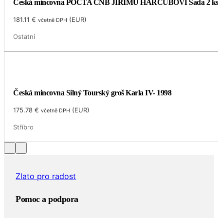
Česká mincovna POCTA ČNB JIŘÍMU HARCUBOVI Sada 2 k
181.11
€
(
EUR
)
včetně DPH
Ostatní
Česká mincovna Silný Tourský groš Karla IV- 1998
175.78
€
(
EUR
)
včetně DPH
Stříbro
Zlato pro radost
Pomoc a podpora