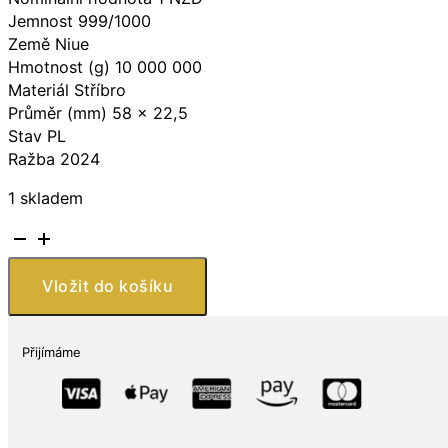
Jemnost 999/1000
Země Niue
Hmotnost (g) 10 000 000
Materiál Stříbro
Průměr (mm) 58 x 22,5
Stav PL
Ražba 2024
1 skladem
Stříbrná
mince
Pina
Vložit do košíku
Colada
2024
množství
Přijímáme