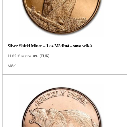
Silver Shield Mince – 1 oz Měděná – sova velká
11.62
€
(
EUR
)
včetně DPH
Měď