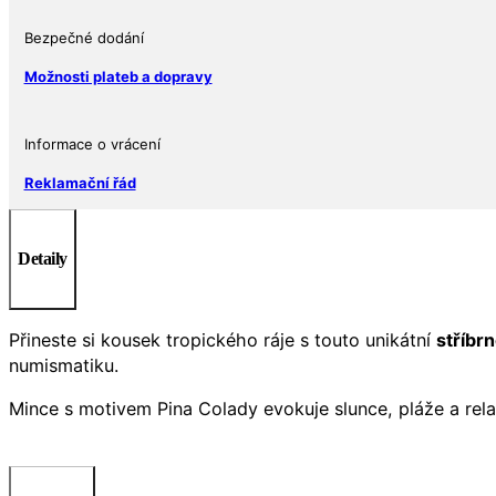
Bezpečné dodání
Možnosti plateb a dopravy
Informace o vrácení
Reklamační řád
Detaily
Přineste si kousek tropického ráje s touto unikátní
stříbr
numismatiku.
Mince s motivem Pina Colady evokuje slunce, pláže a relax