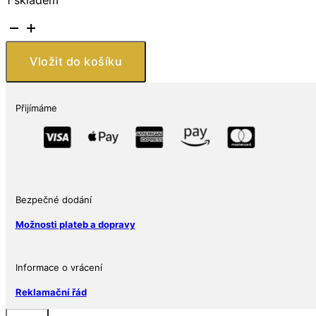
The
Perth
Mint
Vložit do košíku
Australia
Cookovy
ostrovy
Přijímáme
Silver
Dollar
Prooflike
množství
Bezpečné dodání
Možnosti plateb a dopravy
Informace o vrácení
Reklamační řád