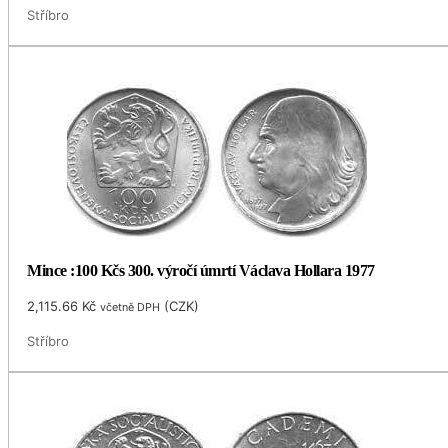
Stříbro
Mince :100 Kčs 300. výročí úmrtí Václava Hollara 1977
2,115.66
Kč
(
CZK
)
včetně DPH
Stříbro