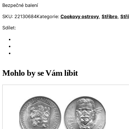
Bezpečné balení
SKU:
22130684
Kategorie:
Cookovy ostrovy
,
Stříbro
,
Stř
Sdílet:
Mohlo by se Vám líbit