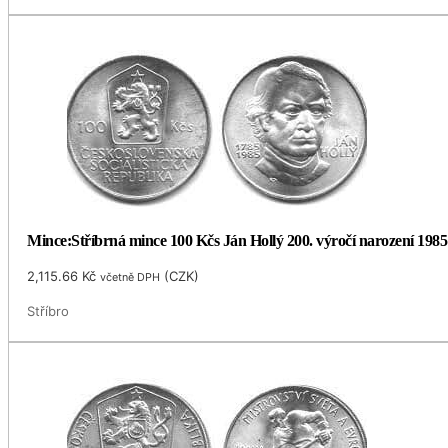
Mince:Stříbrná mince 100 Kčs Ján Hollý 200. výročí narození 1985
2,115.66
Kč
(
CZK
)
včetně DPH
Stříbro