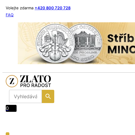
Volejte zdarma
+420 800 720 728
FAQ
0