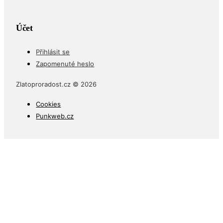
Účet
Přihlásit se
Zapomenuté heslo
Zlatoproradost.cz © 2026
Cookies
Punkweb.cz