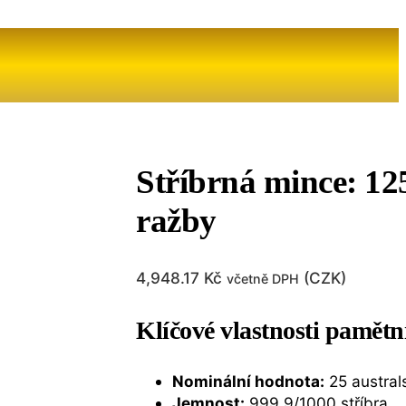
Stříbrná mince: 125
ražby
4,948.17
Kč
(
CZK
)
včetně DPH
Klíčové vlastnosti pamětn
Nominální hodnota:
25 austral
Jemnost:
999,9/1000 stříbra