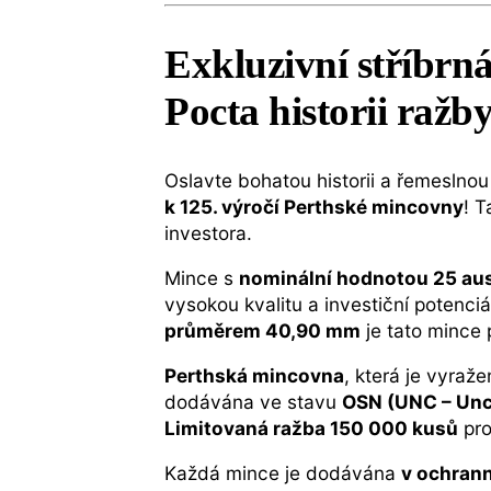
Exkluzivní stříbrn
Pocta historii ražby
Oslavte bohatou historii a řemeslnou
k 125. výročí Perthské mincovny
! 
investora.
Mince s
nominální hodnotou 25 aus
vysokou kvalitu a investiční potenciá
průměrem 40,90 mm
je tato mince
Perthská mincovna
, která je vyra
dodávána ve stavu
OSN (UNC – Unc
Limitovaná ražba 150 000 kusů
pro
Každá mince je dodávána
v ochrann