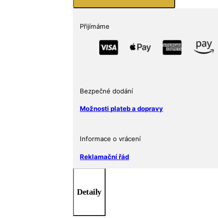
výročí
Perthské
mincovny
Přijímáme
–
Pocta
historii
ražby
množství
Bezpečné dodání
Možnosti plateb a dopravy
Informace o vrácení
Reklamační řád
Detaily