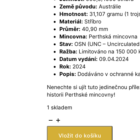
Země původu:
Austrálie
Hmotnost:
31,107 gramu (1 troj
Materiál:
Stříbro
Průměr:
40,90 mm
Mincovna:
Perthská mincovna
Stav:
OSN (UNC – Uncirculated
Ražba:
Limitováno na 150 000 
Datum vydání:
09.04.2024
Rok:
2024
Popis:
Dodáváno v ochranné ka
Nenechte si ujít tuto jedinečnou pří
historii Perthské mincovny!
1 skladem
Stříbrná
mince:
125.
Vložit do košíku