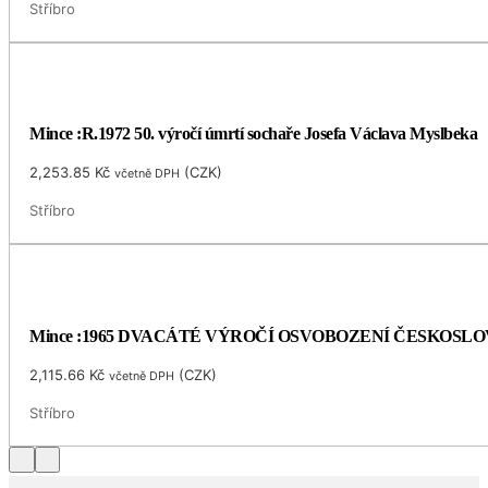
Stříbro
Mince :R.1972 50. výročí úmrtí sochaře Josefa Václava Myslbeka
2,253.85
Kč
(
CZK
)
včetně DPH
Stříbro
Mince :1965 DVACÁTÉ VÝROČÍ OSVOBOZENÍ ČESKOSL
2,115.66
Kč
(
CZK
)
včetně DPH
Stříbro