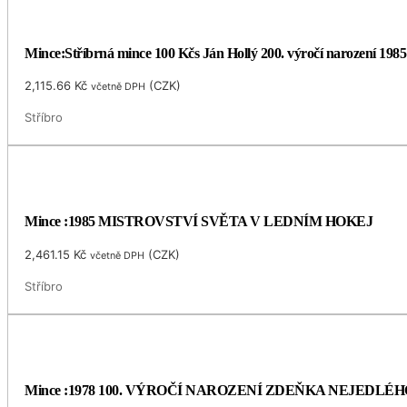
Mince:Stříbrná mince 100 Kčs Ján Hollý 200. výročí narození 1985
2,115.66
Kč
(
CZK
)
včetně DPH
Stříbro
Mince :1985 MISTROVSTVÍ SVĚTA V LEDNÍM HOKEJ
2,461.15
Kč
(
CZK
)
včetně DPH
Stříbro
Mince :1978 100. VÝROČÍ NAROZENÍ ZDEŇKA NEJEDLÉH