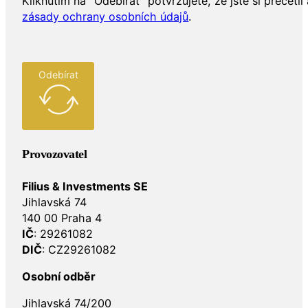
Kliknutím na "Odebírat" potvrzujete, že jste si přečetli 
zásady ochrany osobních údajů
.
Odebírat
Provozovatel
Filius & Investments SE
Jihlavská 74
140 00 Praha 4
IČ
: 29261082
DIČ
: CZ29261082
Osobní odběr
Jihlavská 74/200