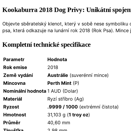
Kookaburra 2018 Dog Privy: Unikátní spojení 
Objevte sběratelský klenot, který v sobě nese symboliku 
psa, která odkazuje na lunární rok 2018 (Rok Psa). Mince j
Kompletní technické specifikace
Parametr
Hodnota
Rok emise
2018
Země vydání
Austrálie
(suverénní mince)
Mincovna
Perth Mint
(P)
Nominální hodnota
1 AUD (Dolar)
Materiál
Ryzí stříbro (Ag)
Ryzost
.9999 / 1000
(extrémní čistota)
Hmotnost
31,103 g (
1 troy oz
)
Průměr
40,60 mm
Tloušťka
2,98 mm