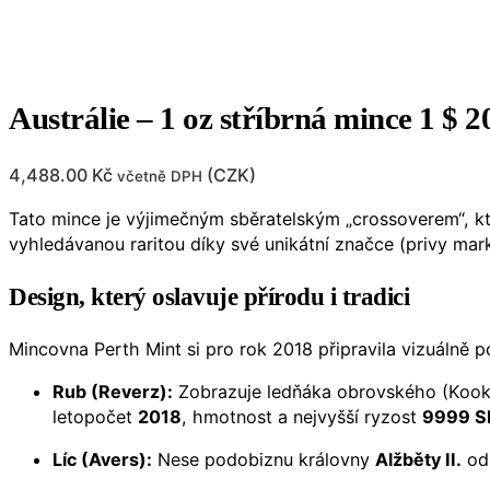
Austrálie – 1 oz stříbrná mince 1 
4,488.00
Kč
(
CZK
)
včetně DPH
Tato mince je výjimečným sběratelským „crossoverem“, kte
vyhledávanou raritou díky své unikátní značce (privy mark
Design, který oslavuje přírodu i tradici
Mincovna Perth Mint si pro rok 2018 připravila vizuálně 
Rub (Reverz):
Zobrazuje ledňáka obrovského (Kookabu
letopočet
2018
, hmotnost a nejvyšší ryzost
9999 S
Líc (Avers):
Nese podobiznu královny
Alžběty II.
od 