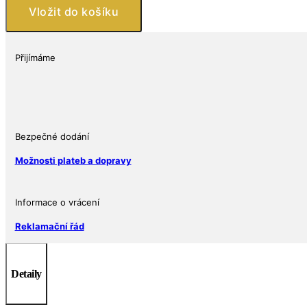
oz
Vložit do košíku
stříbrná
mince
1
Přijímáme
$
2018
Kookaburra
Dog
Privy
Bezpečné dodání
(Rok
Možnosti plateb a dopravy
Psa)
Ag
9999
Informace o vrácení
Perth
Mint
Reklamační řád
BU
množství
Detaily