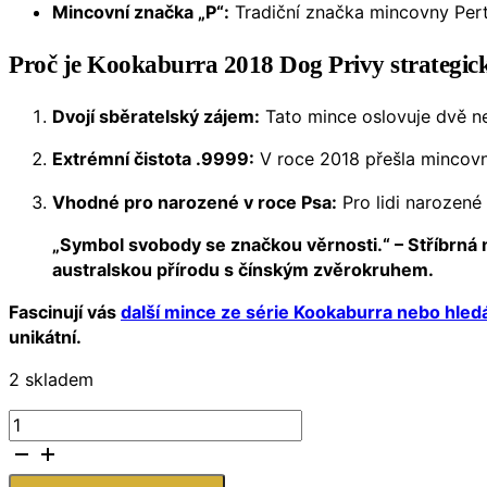
Mincovní značka „P“:
Tradiční značka mincovny Perth
Proč je Kookaburra 2018 Dog Privy strategic
Dvojí sběratelský zájem:
Tato mince oslovuje dvě nej
Extrémní čistota .9999:
V roce 2018 přešla mincovna 
Vhodné pro narozené v roce Psa:
Pro lidi narozené
„Symbol svobody se značkou věrnosti.“ – Stříbrná 
australskou přírodu s čínským zvěrokruhem.
Fascinují vás
další mince ze série Kookaburra nebo hledá
unikátní.
2 skladem
Austrálie
–
1