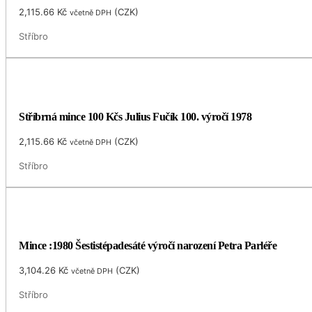
2,115.66
Kč
(
CZK
)
včetně DPH
Stříbro
Stříbrná mince 100 Kčs Julius Fučík 100. výročí 1978
2,115.66
Kč
(
CZK
)
včetně DPH
Stříbro
Mince :1980 Šestistépadesáté výročí narození Petra Parléře
3,104.26
Kč
(
CZK
)
včetně DPH
Stříbro