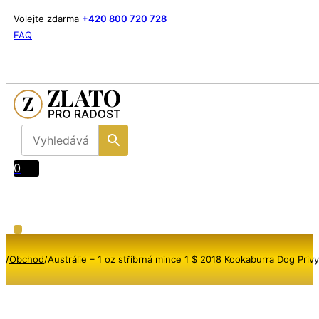
Volejte zdarma
+420 800 720 728
FAQ
0
/
Obchod
/
Austrálie – 1 oz stříbrná mince 1 $ 2018 Kookaburra Dog Pri