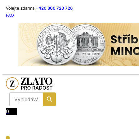
Volejte zdarma
+420 800 720 728
FAQ
0