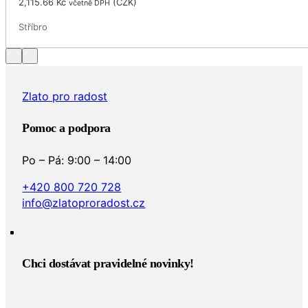
2,115.66
Kč
(
CZK
)
včetně DPH
Stříbro
…
Zlato pro radost
Pomoc a podpora
Po – Pá: 9:00 – 14:00
+420 800 720 728
info@zlatoproradost.cz
Chci dostávat pravidelné novinky!​