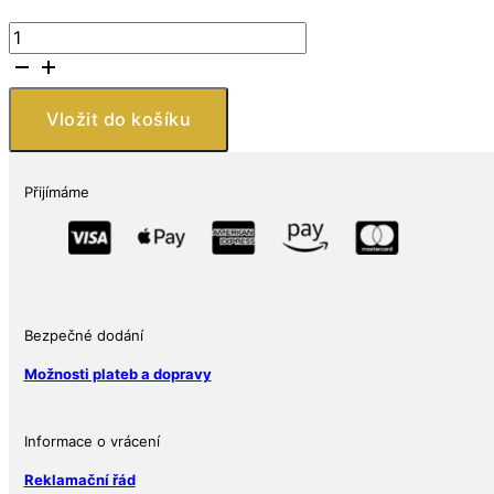
Niue
Island
Mince
:
Vložit do košíku
2018
Niue
1
Přijímáme
oz
Stříbro
$
2
Disney
lunární
Bezpečné dodání
rok
Možnosti plateb a dopravy
psa
BU
množství
Informace o vrácení
Reklamační řád