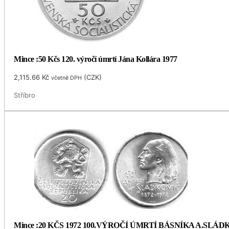
Mince :50 Kčs 120. výročí úmrtí Jána Kollára 1977
2,115.66
Kč
(
CZK
)
včetně DPH
Stříbro
Mince :20 KČS 1972 100.VÝROČÍ ÚMRTÍ BÁSNÍKA A.SLÁ