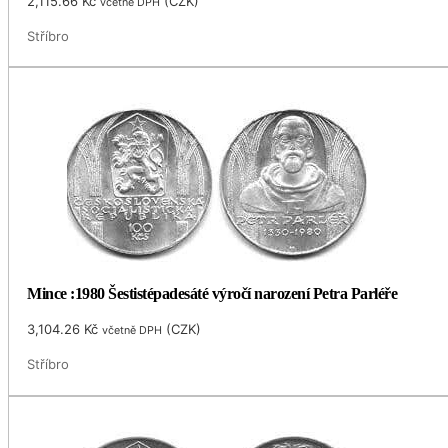
2,115.66
Kč
(
CZK
)
včetně DPH
Stříbro
Mince :1980 Šestistépadesáté výročí narození Petra Parléře
3,104.26
Kč
(
CZK
)
včetně DPH
Stříbro