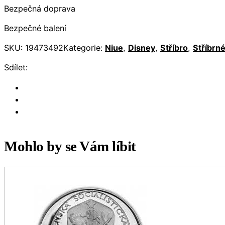
Bezpečná doprava
Bezpečné balení
SKU:
19473492
Kategorie:
Niue
,
Disney
,
Stříbro
,
Stříbrn
Sdílet:
Mohlo by se Vám líbit