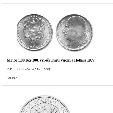
Mince :100 Kčs 300. výročí úmrtí Václava Hollara 1977
2,115.66
Kč
(
CZK
)
včetně DPH
Stříbro