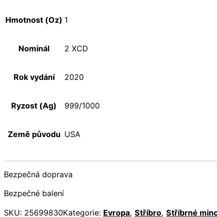
Hmotnost (Oz)
1
Nominál
2 XCD
Rok vydání
2020
Ryzost (Ag)
999/1000
Země původu
USA
Bezpečná doprava
Bezpečné balení
SKU:
25699830
Kategorie:
Evropa
,
Stříbro
,
Stříbrné min