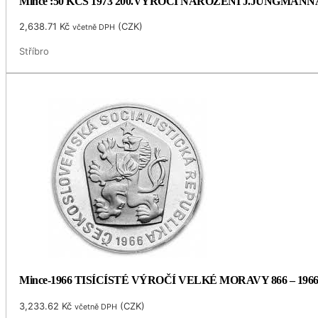
Mince :50 KČS 1973 200.VÝROČÍ NAROZENÍ J.JUNGMANN
2,638.71
Kč
(
CZK
)
včetně DPH
Stříbro
Mince-1966 TISÍCÍSTÉ VÝROČÍ VELKÉ MORAVY 866 – 196
3,233.62
Kč
(
CZK
)
včetně DPH