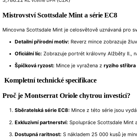
3,786.22
Kč
(
CZK
)
včetně DPH
Mistrovství Scottsdale Mint a série EC8
Mincovna Scottsdale Mint je celosvětově uznávaná pro své
Detailní přírodní motiv:
Reverz mince zobrazuje žluvu
Oficiální líc:
Zobrazuje portrét královny Alžběty II
Špičková ryzost:
Mince je vyražena z
ryzího stříbr
Kompletní technické specifikace
Proč je Montserrat Oriole chytrou investicí?
Sběratelská série EC8:
Mince z této série jsou vyd
Exkluzivní partnerství:
Spolupráce Scottsdale Mint a 
Dostupná raritnost:
S nákladem 25 000 kusů je mince