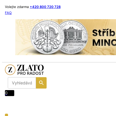
Volejte zdarma
+420 800 720 728
FAQ
0