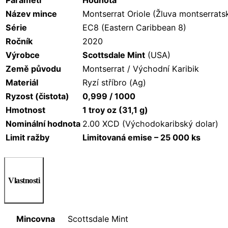
Název mince
Montserrat Oriole (Žluva montserrats
Série
EC8 (Eastern Caribbean 8)
Ročník
2020
Výrobce
Scottsdale Mint
(USA)
Země původu
Montserrat / Východní Karibik
Materiál
Ryzí stříbro (Ag)
Ryzost (čistota)
0,999 / 1000
Hmotnost
1 troy oz (31,1 g)
Nominální hodnota
2.00 XCD (Východokaribský dolar)
Limit ražby
Limitovaná emise – 25 000 ks
Vlastnosti
Mincovna
Scottsdale Mint