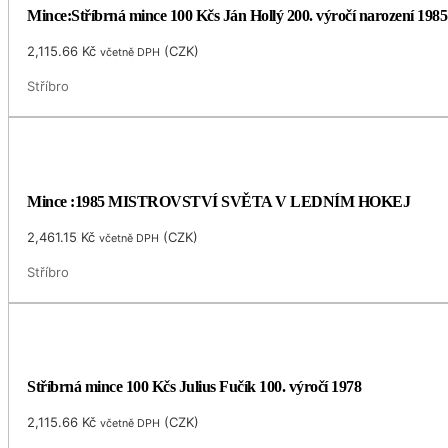
Mince:Stříbrná mince 100 Kčs Ján Hollý 200. výročí narození 1985
2,115.66
Kč
(
CZK
)
včetně DPH
Stříbro
Mince :1985 MISTROVSTVÍ SVĚTA V LEDNÍM HOKEJ
2,461.15
Kč
(
CZK
)
včetně DPH
Stříbro
Stříbrná mince 100 Kčs Julius Fučík 100. výročí 1978
2,115.66
Kč
(
CZK
)
včetně DPH