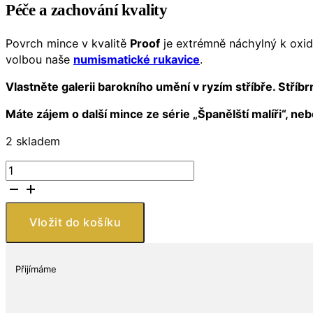
Péče a zachování kvality
Povrch mince v kvalitě
Proof
je extrémně náchylný k oxida
volbou naše
numismatické rukavice
.
Vlastněte galerii barokního umění v ryzím stříbře. Stří
Máte zájem o další mince ze série „Španělští malíři“, ne
2 skladem
Stříbrná
mince
Royal
Mint
Vložit do košíku
Rubens
&
Murillo
Přijímáme
27g
množství