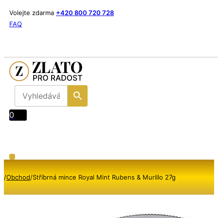
Volejte zdarma
+420 800 720 728
FAQ
0
/
Obchod
/
Stříbrná mince Royal Mint Rubens & Murillo 27g