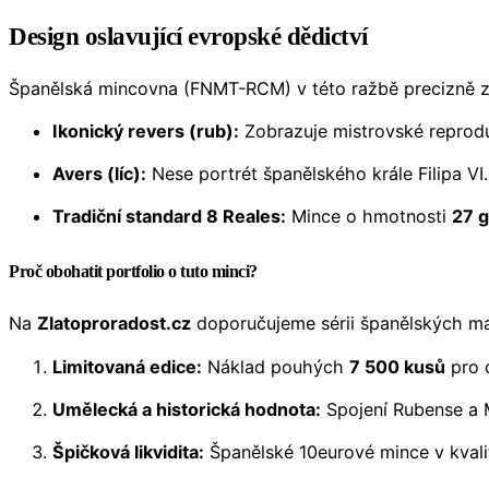
Design oslavující evropské dědictví
Španělská mincovna (FNMT-RCM) v této ražbě precizně zac
Ikonický revers (rub):
Zobrazuje mistrovské reprodu
Avers (líc):
Nese portrét španělského krále Filipa VI
Tradiční standard 8 Reales:
Mince o hmotnosti
27 
Proč obohatit portfolio o tuto minci?
Na
Zlatoproradost.cz
doporučujeme sérii španělských malíř
Limitovaná edice:
Náklad pouhých
7 500 kusů
pro c
Umělecká a historická hodnota:
Spojení Rubense a Mu
Špičková likvidita:
Španělské 10eurové mince v kvali