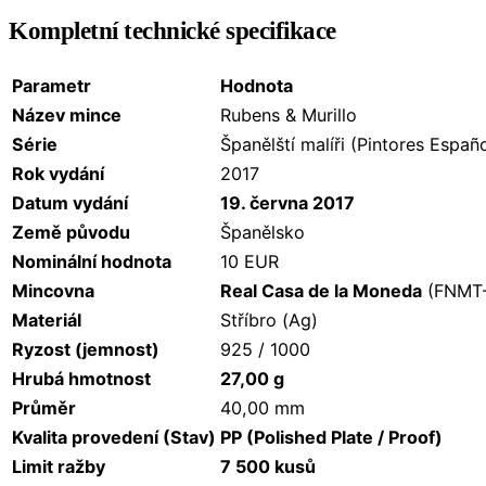
Kompletní technické specifikace
Parametr
Hodnota
Název mince
Rubens & Murillo
Série
Španělští malíři (Pintores Españ
Rok vydání
2017
Datum vydání
19. června 2017
Země původu
Španělsko
Nominální hodnota
10 EUR
Mincovna
Real Casa de la Moneda
(FNMT
Materiál
Stříbro (Ag)
Ryzost (jemnost)
925 / 1000
Hrubá hmotnost
27,00 g
Průměr
40,00 mm
Kvalita provedení (Stav)
PP (Polished Plate / Proof)
Limit ražby
7 500 kusů