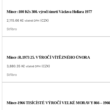
Mince :100 Kčs 300. výročí úmrtí Václava Hollara 1977
2,115.66
Kč
(
CZK
)
včetně DPH
Stříbro
Mince :R.1973 25. VÝROČÍ VÍTĚZNÉHO ÚNORA
3,880.35
Kč
(
CZK
)
včetně DPH
Stříbro
Mince-1966 TISÍCÍSTÉ VÝROČÍ VELKÉ MORAVY 866 – 196