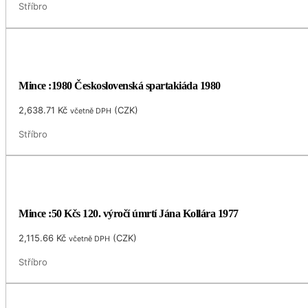
Stříbro
Mince :1980 Československá spartakiáda 1980
2,638.71
Kč
(
CZK
)
včetně DPH
Stříbro
Mince :50 Kčs 120. výročí úmrtí Jána Kollára 1977
2,115.66
Kč
(
CZK
)
včetně DPH
Stříbro