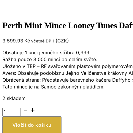
Perth Mint Mince Looney Tunes Daf
3,599.93
Kč
(
CZK
)
včetně DPH
Obsahuje 1 unci jemného stříbra 0,999.
Ražba pouze 3 000 mincí po celém světě.
Uloženo v TEP – RF svařovaném plastovém polymerovém po
Avers: Obsahuje podobiznu Jejího Veličenstva královny Al
Obrácená strana: Představuje barevného kačera Daffyho s
Tato mince je na Samoe zákonným platidlem.
2 skladem
Perth
Mint
Mince
Vložit do košíku
Looney