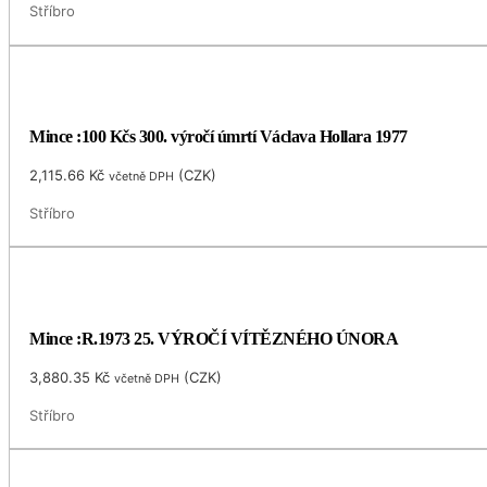
Stříbro
Mince :100 Kčs 300. výročí úmrtí Václava Hollara 1977
2,115.66
Kč
(
CZK
)
včetně DPH
Stříbro
Mince :R.1973 25. VÝROČÍ VÍTĚZNÉHO ÚNORA
3,880.35
Kč
(
CZK
)
včetně DPH
Stříbro