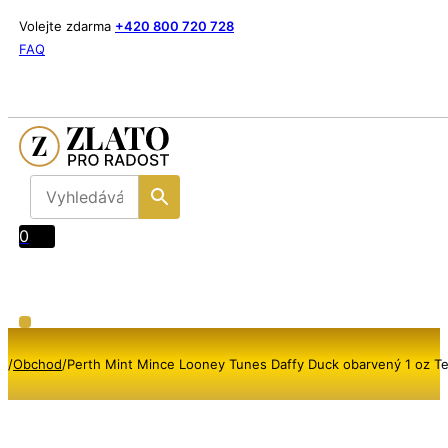
Volejte zdarma
+420 800 720 728
FAQ
0
/
Obchod
/
Perth Mint Mince Looney Tunes Daffy Duck obarvený 1 oz T