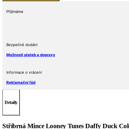
Tunes
Daffy
Přijímáme
Duck
obarvený
1
oz
Tep
Bezpečné dodání
množství
Možnosti plateb a dopravy
Informace o vrácení
Reklamační řád
Detaily
Stříbrná Mince Looney Tunes Daffy Duck Co