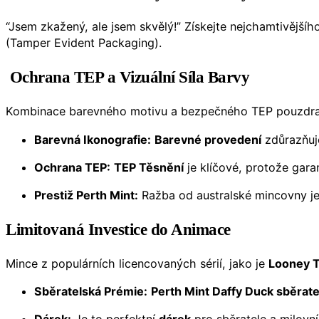
“Jsem zkažený, ale jsem skvělý!” Získejte nejchamtivějšíh
(Tamper Evident Packaging).
Ochrana TEP a Vizuální Síla Barvy
Kombinace barevného motivu a bezpečného TEP pouzdra je
Barevná Ikonografie:
Barevné provedení
zdůrazňuj
Ochrana TEP:
TEP Těsnění
je klíčové, protože gara
Prestiž Perth Mint:
Ražba od australské mincovny je 
Limitovaná Investice do Animace
Mince z populárních licencovaných sérií, jako je
Looney 
Sběratelská Prémie:
Perth Mint Daffy Duck sběrate
Dárek:
Je to perfektní
dárek
pro sběratele a milovní