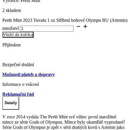
Výrobce: Perth Mint
2 skladem
Perth Mint 2023 Tuvalu 1 oz Stříbrní bohové Olympu BU (Artemis)
množství
Vložit do košíku
Přijímáme
Bezpečné dodání
Možnosti plateb a dopravy
Informace o vrácení
Reklamační řád
Detaily
V roce 2014 vydala The Perth Mint své vůbec první starožitné
mince ze série Gods of Olympus. Mince byly okamžitě vyprodané!
Série Gods of Olympus je zpět v sérii drahých kovů s Artemis jako