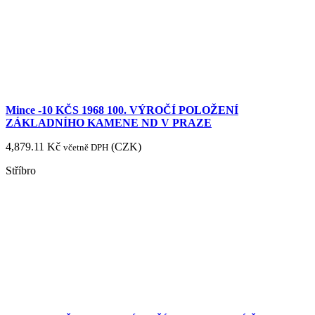
Mince -10 KČS 1968 100. VÝROČÍ POLOŽENÍ
ZÁKLADNÍHO KAMENE ND V PRAZE
4,879.11
Kč
(
CZK
)
včetně DPH
Stříbro
Mince :25 KČS 1970 25.VÝROČÍ OSVOBOZENÍ ČSR
2,452.40
Kč
(
CZK
)
včetně DPH
Stříbro