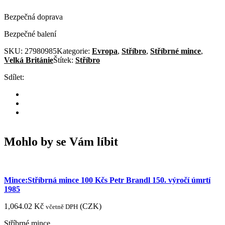
Bezpečná doprava
Bezpečné balení
SKU:
27980985
Kategorie:
Evropa
,
Stříbro
,
Stříbrné mince
,
Velká Británie
Štítek:
Stříbro
Sdílet:
Mohlo by se Vám líbit
Mince:Stříbrná mince 100 Kčs Petr Brandl 150. výročí úmrtí
1985
1,064.02
Kč
(
CZK
)
včetně DPH
Stříbrné mince