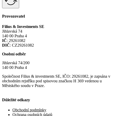
IČ
: 29261082
DIČ
: CZ29261082
Osobní odběr
Jihlavská 74/200
140 00 Praha 4
Společnost Filius & investments SE, IČO: 29261082, je zapsána v
obchodním rejstříku pod spisovou značkou H 369 vedenou u
Městského soudu v Praze.
Důležité odkazy
Obchodní podmínky
Ochrana osobních údajů
Možnosti plateb a dopravy
Reklamační řád
Prodejte nám
Úložný prostor
Mince s vlastním motivem
Často kladené dotazy (FAQ)