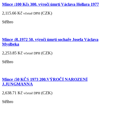
Mince :100 Kčs 300. výročí úmrtí Václava Hollara 1977
2,115.66
Kč
(
CZK
)
včetně DPH
Stříbro
Mince :R.1972 50. výročí úmrtí sochaře Josefa Václava
Myslbeka
2,253.85
Kč
(
CZK
)
včetně DPH
Stříbro
Mince :50 KČS 1973 200.VÝROČÍ NAROZENÍ
J.JUNGMANNA
2,638.71
Kč
(
CZK
)
včetně DPH
Stříbro