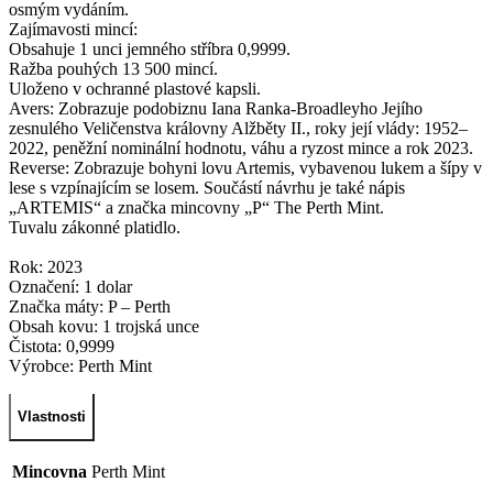
osmým vydáním.
Zajímavosti mincí:
Obsahuje 1 unci jemného stříbra 0,9999.
Ražba pouhých 13 500 mincí.
Uloženo v ochranné plastové kapsli.
Avers: Zobrazuje podobiznu Iana Ranka-Broadleyho Jejího
zesnulého Veličenstva královny Alžběty II., roky její vlády: 1952–
2022, peněžní nominální hodnotu, váhu a ryzost mince a rok 2023.
Reverse: Zobrazuje bohyni lovu Artemis, vybavenou lukem a šípy v
lese s vzpínajícím se losem. Součástí návrhu je také nápis
„ARTEMIS“ a značka mincovny „P“ The Perth Mint.
Tuvalu zákonné platidlo.
Rok: 2023
Označení: 1 dolar
Značka máty: P – Perth
Obsah kovu: 1 trojská unce
Čistota: 0,9999
Výrobce: Perth Mint
Vlastnosti
Mincovna
Perth Mint