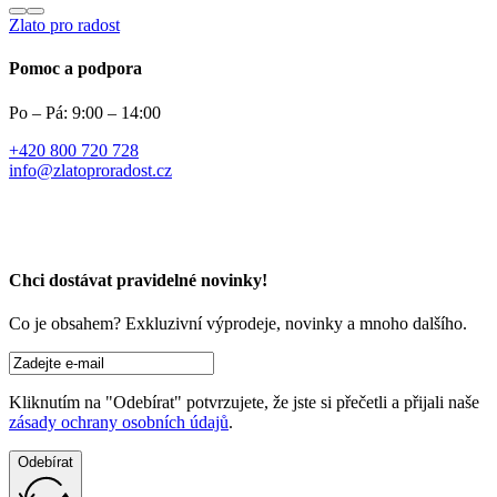
info@zlatoproradost.cz
Chci dostávat pravidelné novinky!​
Co je obsahem?
Exkluzivní výprodeje, novinky a mnoho dalšího.
Kliknutím na "Odebírat" potvrzujete, že jste si přečetli a přijali naše
zásady ochrany osobních údajů
.
Odebírat
Provozovatel
Filius & Investments SE
Jihlavská 74
140 00 Praha 4