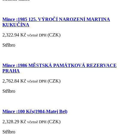
Mince :1985 125. VÝROČÍ NAROZENÍ MARTINA
KUKUČÍNA
2,322.94
Kč
(
CZK
)
včetně DPH
Stříbro
Mince :1986 MĚSTSKÁ PAMÁTKOVÁ REZERVACE
PRAHA
2,762.84
Kč
(
CZK
)
včetně DPH
Stříbro
Mince :100 Kčs(1984-Matej Bel)
2,328.29
Kč
(
CZK
)
včetně DPH
Stříbro