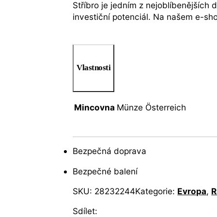
Stříbro je jedním z nejoblíbenějších 
investiční potenciál. Na našem e-s
Vlastnosti
Mincovna
Münze Österreich
Bezpečná doprava
Bezpečné balení
SKU:
28232244
Kategorie:
Evropa
,
R
Sdílet: