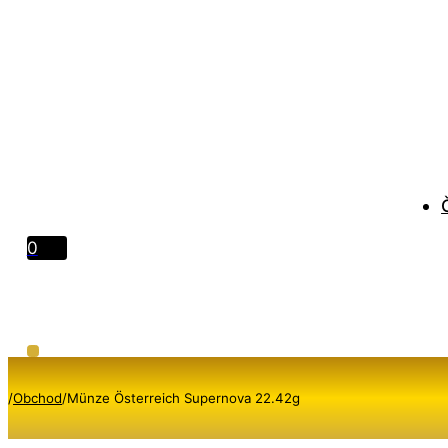
0
/
Obchod
/
Münze Österreich Supernova 22.42g