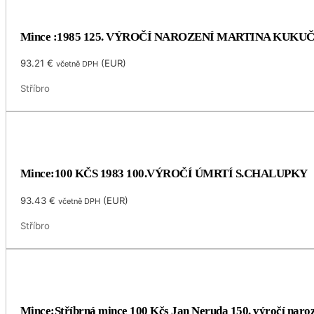
Mince :1985 125. VÝROČÍ NAROZENÍ MARTINA KUKU
93.21
€
(
EUR
)
včetně DPH
Stříbro
Mince:100 KČS 1983 100.VÝROČÍ ÚMRTÍ S.CHALUPKY
93.43
€
(
EUR
)
včetně DPH
Stříbro
Mince:Stříbrná mince 100 Kčs Jan Neruda 150. výročí naro