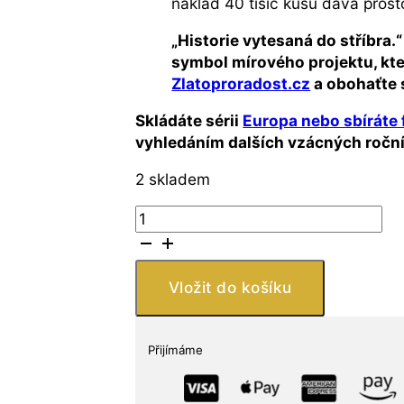
náklad 40 tisíc kusů dává prosto
„Historie vytesaná do stříbra.
symbol mírového projektu, kte
Zlatoproradost.cz
a obohaťte 
Skládáte sérii
Europa nebo sbíráte 
vyhledáním dalších vzácných ročník
2 skladem
Monnaie
de
Paris
Europa
Vložit do košíku
2006
1,5
euros
Přijímáme
stříbro
1