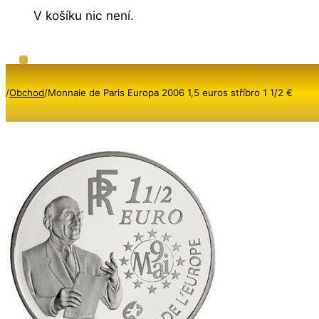
V košíku nic není.
/
Obchod
/
Monnaie de Paris Europa 2006 1,5 euros stříbro 1 1/2 €