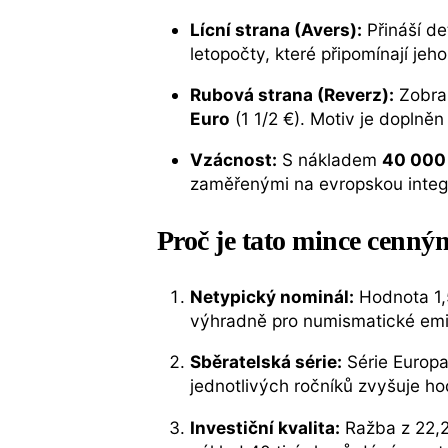
Lícní strana (Avers):
Přináší de
letopočty, které připomínají je
Rubová strana (Reverz):
Zobraz
Euro
(1 1/2 €). Motiv je doplně
Vzácnost:
S nákladem
40 000
zaměřenými na evropskou integra
Proč je tato mince cenný
Netypický nominál:
Hodnota 1,5
výhradně pro numismatické emi
Sběratelská série:
Série Europa 
jednotlivých ročníků zvyšuje ho
Investiční kvalita:
Ražba z 22,2 