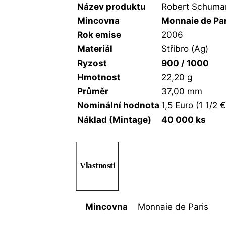
Název produktu
Robert Schuman
Mincovna
Monnaie de Pa
Rok emise
2006
Materiál
Stříbro (Ag)
Ryzost
900 / 1000
Hmotnost
22,20 g
Průměr
37,00 mm
Nominální hodnota
1,5 Euro (1 1/2 €
Náklad (Mintage)
40 000 ks
Vlastnosti
Mincovna
Monnaie de Paris