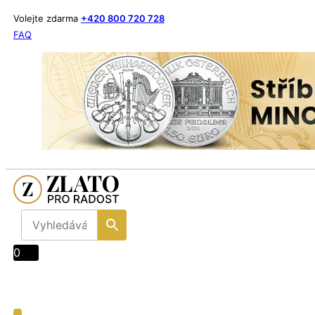
Volejte zdarma
+420 800 720 728
FAQ
0