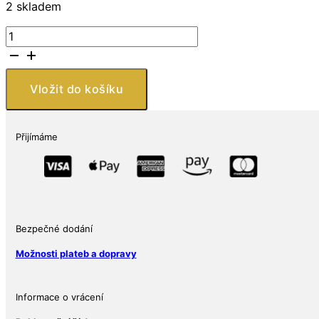
2 skladem
RMC
–
1
oz
Vložit do košíku
stříbrná
mince
Hurricane
Přijímáme
Irma
Relief
Fund
Florida
Strong
Ag
Bezpečné dodání
999
Možnosti plateb a dopravy
Charitativní
ražba
množství
Informace o vrácení