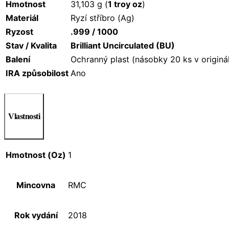
Hmotnost
31,103 g (
1 troy oz
)
Materiál
Ryzí stříbro (Ag)
Ryzost
.999 / 1000
Stav / Kvalita
Brilliant Uncirculated (BU)
Balení
Ochranný plast (násobky 20 ks v originá
IRA způsobilost
Ano
Vlastnosti
Hmotnost (Oz)
1
Mincovna
RMC
Rok vydání
2018