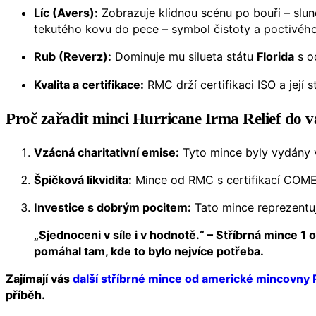
Líc (Avers):
Zobrazuje klidnou scénu po bouři – sl
tekutého kovu do pece – symbol čistoty a poctivého
Rub (Reverz):
Dominuje mu silueta státu
Florida
s o
Kvalita a certifikace:
RMC drží certifikaci ISO a její
Proč zařadit minci Hurricane Irma Relief do v
Vzácná charitativní emise:
Tyto mince byly vydány v
Špičková likvidita:
Mince od RMC s certifikací COMEX 
Investice s dobrým pocitem:
Tato mince reprezentuje
„Sjednoceni v síle i v hodnotě.“ – Stříbrná mince 1
pomáhal tam, kde to bylo nejvíce potřeba.
Zajímají vás
další stříbrné mince od americké mincovny
příběh.