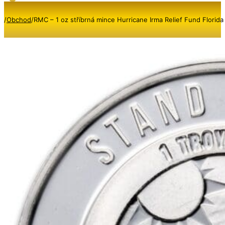
/
Obchod
/
RMC – 1 oz stříbrná mince Hurricane Irma Relief Fund Florida