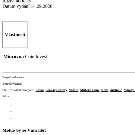
Ražba 4000 ks
Datum vydání 14.09.2020
Vlastnosti
Mincovna
Coin Invest
Bezpečná doprava
Bezpečné balení
SKU:
25578680
Kategorie:
Láska
,
Cookovy ostrovy
,
Stříbro
,
Stříbrné mince
,
Křest
,
Austrálie
,
Nápady 
Sdílet:
Mohlo by se Vám líbit