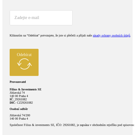
Kliknutím na "Odebírat" potvrzujete, že jste si přečetli a přijali naše
zásady ochrany osobních údajů
.
Odebírat
Provozovatel
Filius & Investments SE
Jihlavská 74
140 00 Praha 4
IČ
: 29261082
DIČ
: CZ29261082
Osobní odběr
Jihlavská 74/200
140 00 Praha 4
Společnost Filius & investments SE, IČO: 29261082, je zapsána v obchodním rejstříku pod spisovou