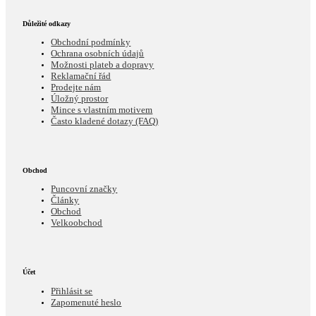
Důležité odkazy
Obchodní podmínky
Ochrana osobních údajů
Možnosti plateb a dopravy
Reklamační řád
Prodejte nám
Úložný prostor
Mince s vlastním motivem
Často kladené dotazy (FAQ)
Obchod
Puncovní značky
Články
Obchod
Velkoobchod
Účet
Přihlásit se
Zapomenuté heslo