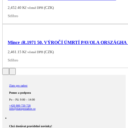
2,452.40
Kč
(
CZK
)
včetně DPH
Stříbro
Mince :R.1971 50. VÝROČÍ ÚMRTÍ PAVOLA ORSZÁGH
2,461.15
Kč
(
CZK
)
včetně DPH
Stříbro
Zlato pro radost
Pomoc a podpora
Po – Pá: 9:00 – 14:00
+420 800 720 728
info@zlatoproradost.cz
Chci dostávat pravidelné novinky!​