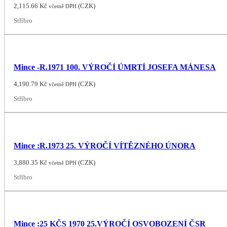
2,115.66
Kč
(
CZK
)
včetně DPH
Stříbro
Mince -R.1971 100. VÝROČÍ ÚMRTÍ JOSEFA MÁNESA
4,190.79
Kč
(
CZK
)
včetně DPH
Stříbro
Mince :R.1973 25. VÝROČÍ VÍTĚZNÉHO ÚNORA
3,880.35
Kč
(
CZK
)
včetně DPH
Stříbro
Mince :25 KČS 1970 25.VÝROČÍ OSVOBOZENÍ ČSR