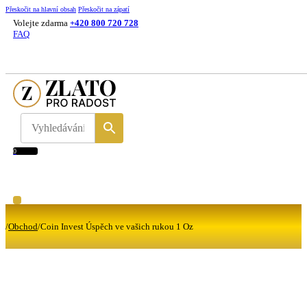
Přeskočit na hlavní obsah
Přeskočit na zápatí
Volejte zdarma
+420 800 720 728
FAQ
0
/
Obchod
/
Coin Invest Úspěch ve vašich rukou 1 Oz