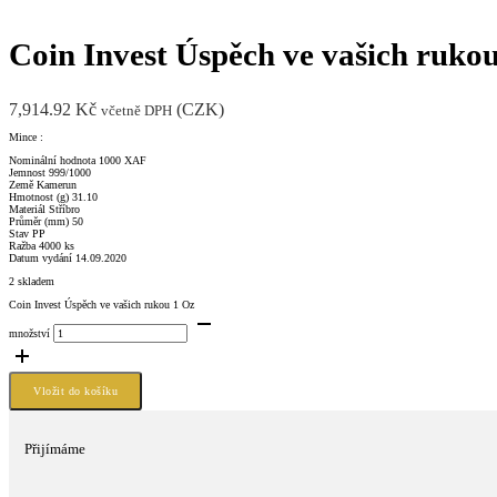
Coin Invest Úspěch ve vašich ruko
7,914.92
Kč
(
CZK
)
včetně DPH
Mince :
Nominální hodnota 1000 XAF
Jemnost 999/1000
Země Kamerun
Hmotnost (g) 31.10
Materiál Stříbro
Průměr (mm) 50
Stav PP
Ražba 4000 ks
Datum vydání 14.09.2020
2 skladem
Coin Invest Úspěch ve vašich rukou 1 Oz
množství
Vložit do košíku
Přijímáme