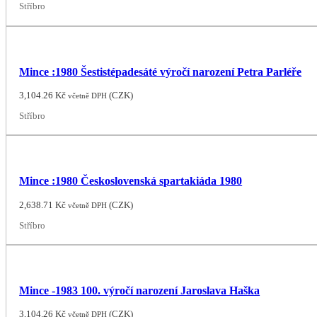
Stříbro
Mince :1980 Šestistépadesáté výročí narození Petra Parléře
3,104.26
Kč
(
CZK
)
včetně DPH
Stříbro
Mince :1980 Československá spartakiáda 1980
2,638.71
Kč
(
CZK
)
včetně DPH
Stříbro
Mince -1983 100. výročí narození Jaroslava Haška
3,104.26
Kč
(
CZK
)
včetně DPH