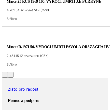
Mince-25 KČS 1969 100. VÝROČÍ ÚMRTÍ J.E.PURKYNĚ
4,761.34
Kč
(
CZK
)
včetně DPH
Stříbro
Mince :R.1971 50. VÝROČÍ ÚMRTÍ PAVOLA ORSZÁGHA 
2,461.15
Kč
(
CZK
)
včetně DPH
Stříbro
Zlato pro radost
Pomoc a podpora