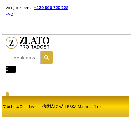
Volejte zdarma
+420 800 720 728
FAQ
0
/
Obchod
/
Coin Invest KŘIŠŤÁLOVÁ LEBKA Marnost 1 oz