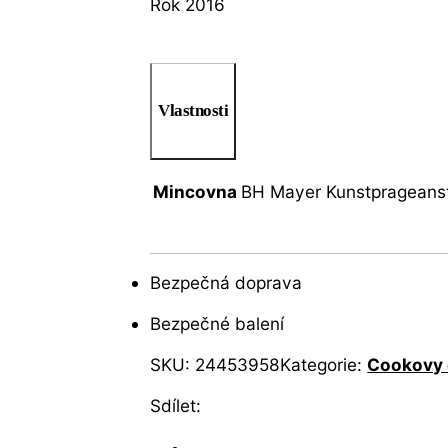
Rok 2016
Vlastnosti
Mincovna
BH Mayer Kunstprageans
Bezpečná doprava
Bezpečné balení
SKU:
24453958
Kategorie:
Cookovy 
Sdílet: