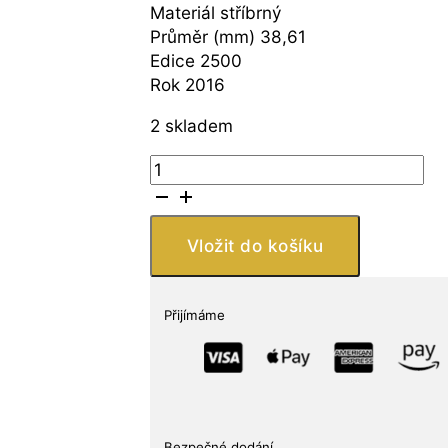
Materiál stříbrný
Průměr (mm) 38,61
Edice 2500
Rok 2016
2 skladem
BH
Mayer
Kunstprageanstalt
GmbH
Vložit do košíku
Bílý
dům
množství
Přijímáme
Bezpečné dodání