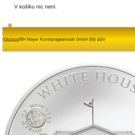
V košíku nic není.
/
Obchod
/
BH Mayer Kunstprageanstalt GmbH Bílý dům