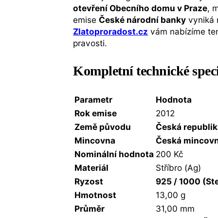
otevření Obecního domu v Praze
, 
emise
České národní banky
vyniká 
Zlatoproradost.cz
vám nabízíme tent
pravosti.
Kompletní technické spec
Parametr
Hodnota
Rok emise
2012
Země původu
Česká republi
Mincovna
Česká mincovna
Nominální hodnota
200 Kč
Materiál
Stříbro (Ag)
Ryzost
925 / 1000 (Ste
Hmotnost
13,00 g
Průměr
31,00 mm