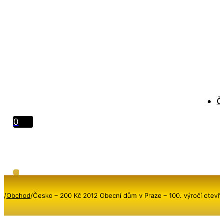
0
/
Obchod
/
Česko – 200 Kč 2012 Obecní dům v Praze – 100. výročí otevře