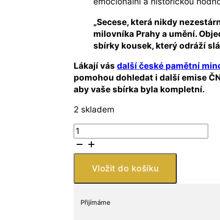
emocionální a historickou hodno
„Secese, která nikdy nezestár
milovníka Prahy a umění. Obje
sbírky kousek, který odráží s
Lákají vás
další české pamětní min
pomohou dohledat i další emise ČN
aby vaše sbírka byla kompletní.
2 skladem
Česko
–
200
Kč
Vložit do košíku
2012
Obecní
dům
Přijímáme
v