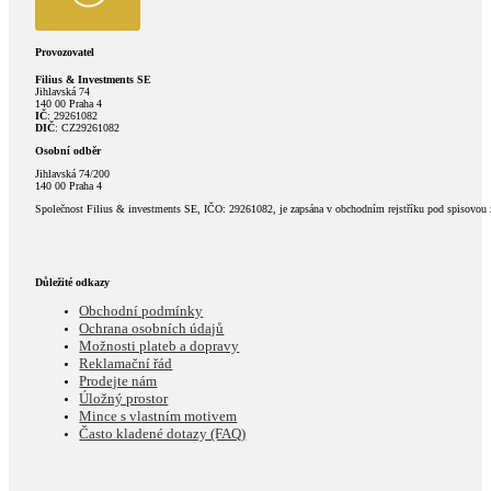
Provozovatel
Filius & Investments SE
Jihlavská 74
140 00 Praha 4
IČ
: 29261082
DIČ
: CZ29261082
Osobní odběr
Jihlavská 74/200
140 00 Praha 4
Společnost Filius & investments SE, IČO: 29261082, je zapsána v obchodním rejstříku pod spisovou
Důležité odkazy
Obchodní podmínky
Ochrana osobních údajů
Možnosti plateb a dopravy
Reklamační řád
Prodejte nám
Úložný prostor
Mince s vlastním motivem
Často kladené dotazy (FAQ)