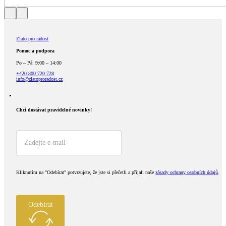
Zlato pro radost
Pomoc a podpora
Po – Pá: 9:00 – 14:00
+420 800 720 728
info@zlatoproradost.cz
Chci dostávat pravidelné novinky!​
Kliknutím na "Odebírat" potvrzujete, že jste si přečetli a přijali naše
zásady ochrany osobních údajů
.
Odebírat