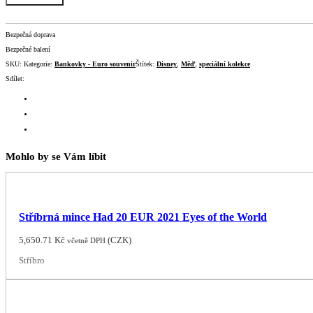
Bezpečná doprava
Bezpečné balení
SKU:
Kategorie:
Bankovky - Euro souvenir
Štítek:
Disney
,
Měď
,
speciální kolekce
Sdílet:
Mohlo by se Vám líbit
Stříbrná mince Had 20 EUR 2021 Eyes of the World
5,650.71
Kč
(
CZK
)
včetně DPH
Stříbro