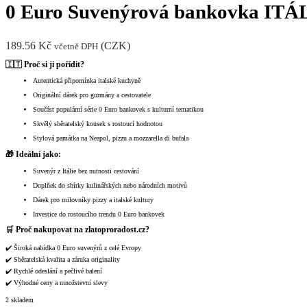
0 Euro Suvenýrová bankovka 
189.56
Kč
(
CZK
)
včetně DPH
🇮🇹 Proč si ji pořídit?
Autentická připomínka italské kuchyně
Originální dárek pro gurmány a cestovatele
Součást populární série 0 Euro bankovek s kulturní tematikou
Skvělý sběratelský kousek s rostoucí hodnotou
Stylová památka na Neapol, pizzu a mozzarella di bufala
🎁 Ideální jako:
Suvenýr z Itálie bez nutnosti cestování
Doplňek do sbírky kulinářských nebo národních motivů
Dárek pro milovníky pizzy a italské kultury
Investice do rostoucího trendu 0 Euro bankovek
🛒 Proč nakupovat na zlatoproradost.cz?
✔️ Široká nabídka 0 Euro suvenýrů z celé Evropy
✔️ Sběratelská kvalita a záruka originality
✔️ Rychlé odeslání a pečlivé balení
✔️ Výhodné ceny a množstevní slevy
2 skladem