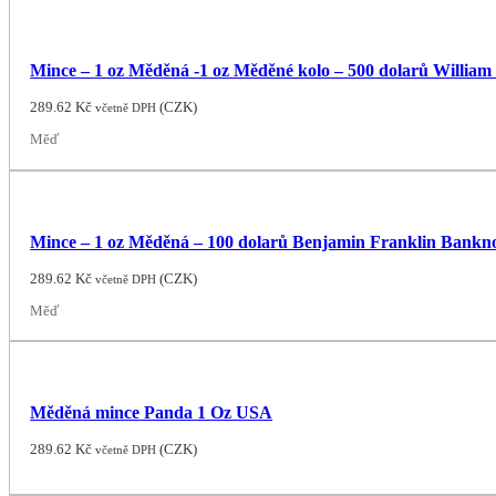
Mince – 1 oz Měděná -1 oz Měděné kolo – 500 dolarů Willia
289.62
Kč
(
CZK
)
včetně DPH
Měď
Mince – 1 oz Měděná – 100 dolarů Benjamin Franklin Bankn
289.62
Kč
(
CZK
)
včetně DPH
Měď
Měděná mince Panda 1 Oz USA
289.62
Kč
(
CZK
)
včetně DPH