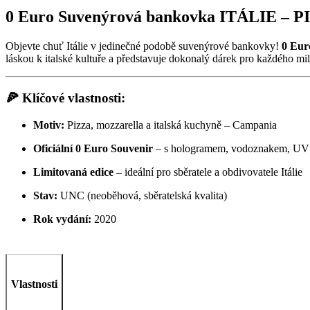
0 Euro Suvenýrová bankovka ITÁLIE – 
Objevte chuť Itálie v jedinečné podobě suvenýrové bankovky!
0 Eu
láskou k italské kultuře a představuje dokonalý dárek pro každého mi
🍕 Klíčové vlastnosti:
Motiv:
Pizza, mozzarella a italská kuchyně – Campania
Oficiální 0 Euro Souvenir
– s hologramem, vodoznakem, UV p
Limitovaná edice
– ideální pro sběratele a obdivovatele Itálie
Stav:
UNC (neoběhová, sběratelská kvalita)
Rok vydání:
2020
Vlastnosti