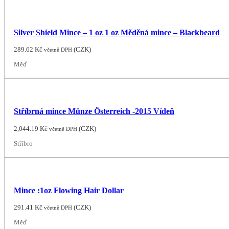
Silver Shield Mince – 1 oz 1 oz Měděná mince – Blackbeard
289.62
Kč
(
CZK
)
včetně DPH
Měď
Stříbrná mince Münze Österreich -2015 Vídeň
2,044.19
Kč
(
CZK
)
včetně DPH
Stříbro
Mince :1oz Flowing Hair Dollar
291.41
Kč
(
CZK
)
včetně DPH
Měď