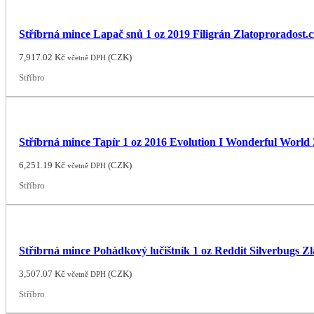
Stříbrná mince Lapač snů 1 oz 2019 Filigrán Zlatoproradost.c
7,917.02
Kč
(
CZK
)
včetně DPH
Stříbro
Stříbrná mince Tapír 1 oz 2016 Evolution I Wonderful World 
6,251.19
Kč
(
CZK
)
včetně DPH
Stříbro
Stříbrná mince Pohádkový lučištník 1 oz Reddit Silverbugs Zl
3,507.07
Kč
(
CZK
)
včetně DPH
Stříbro