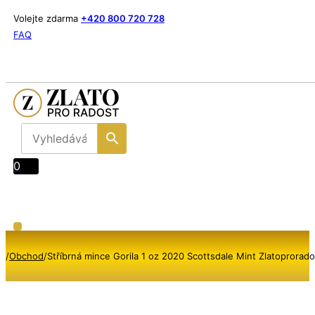
Volejte zdarma
+420 800 720 728
FAQ
0
/
Obchod
/
Stříbrná mince Gorila 1 oz 2020 Scottsdale Mint Zlatoprorado