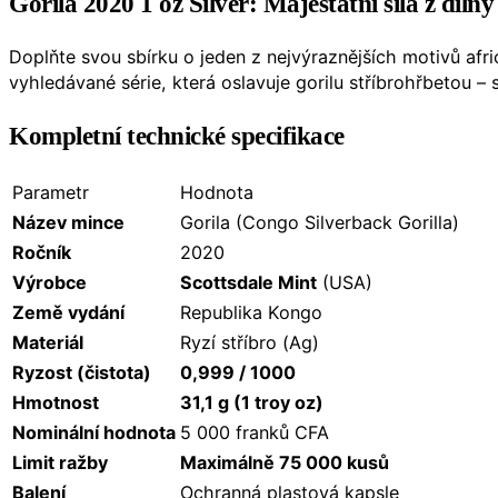
Gorila 2020 1 oz Silver: Majestátní síla z díln
Doplňte svou sbírku o jeden z nejvýraznějších motivů afri
vyhledávané série, která oslavuje gorilu stříbrohřbetou –
Kompletní technické specifikace
Parametr
Hodnota
Název mince
Gorila (Congo Silverback Gorilla)
Ročník
2020
Výrobce
Scottsdale Mint
(USA)
Země vydání
Republika Kongo
Materiál
Ryzí stříbro (Ag)
Ryzost (čistota)
0,999 / 1000
Hmotnost
31,1 g (1 troy oz)
Nominální hodnota
5 000 franků CFA
Limit ražby
Maximálně 75 000 kusů
Balení
Ochranná plastová kapsle