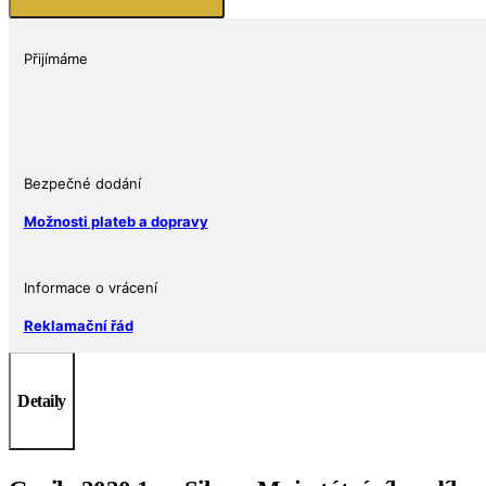
oz
2020
Scottsdale
Přijímáme
Mint
Zlatoproradost.cz
množství
Bezpečné dodání
Možnosti plateb a dopravy
Informace o vrácení
Reklamační řád
Detaily