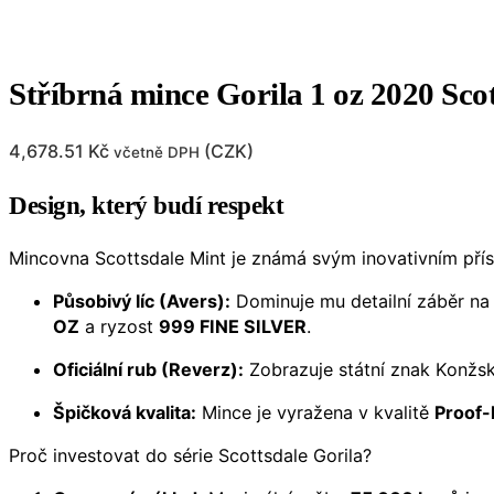
Stříbrná mince Gorila 1 oz 2020 Sco
4,678.51
Kč
(
CZK
)
včetně DPH
Design, který budí respekt
Mincovna Scottsdale Mint je známá svým inovativním př
Působivý líc (Avers):
Dominuje mu detailní záběr na 
OZ
a ryzost
999 FINE SILVER
.
Oficiální rub (Reverz):
Zobrazuje státní znak Konžsk
Špičková kvalita:
Mince je vyražena v kvalitě
Proof-
Proč investovat do série Scottsdale Gorila?