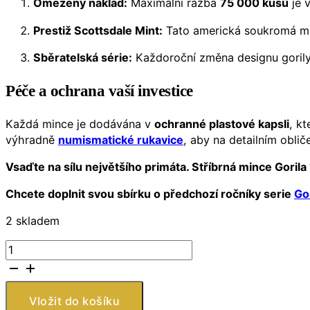
Omezený náklad:
Maximální ražba
75 000 kusů
je v
Prestiž Scottsdale Mint:
Tato americká soukromá minc
Sběratelská série:
Každoroční změna designu gorily 
Péče a ochrana vaší investice
Každá mince je dodávána v
ochranné plastové kapsli
, kt
výhradně
numismatické rukavice
, aby na detailním oblič
Vsaďte na sílu největšího primáta. Stříbrná mince Goril
Chcete doplnit svou sbírku o předchozí ročníky serie
Gor
2 skladem
Stříbrná
mince
Gorila
1
Vložit do košíku