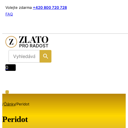
Volejte zdarma
+420 800 720 728
FAQ
0
/
Články
/
Peridot
Peridot