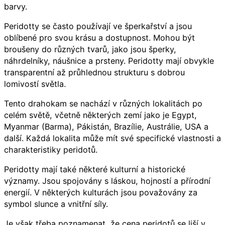
barvy.
Peridotty se často používají ve šperkařství a jsou
oblíbené pro svou krásu a dostupnost. Mohou být
broušeny do různých tvarů, jako jsou šperky,
náhrdelníky, náušnice a prsteny. Peridotty mají obvykle
transparentní až průhlednou strukturu s dobrou
lomivostí světla.
Tento drahokam se nachází v různých lokalitách po
celém světě, včetně některých zemí jako je Egypt,
Myanmar (Barma), Pákistán, Brazílie, Austrálie, USA a
další. Každá lokalita může mít své specifické vlastnosti a
charakteristiky peridotů.
Peridotty mají také některé kulturní a historické
významy. Jsou spojovány s láskou, hojností a přírodní
energií. V některých kulturách jsou považovány za
symbol slunce a vnitřní síly.
Je však třeba poznamenat, že cena peridotů se liší v