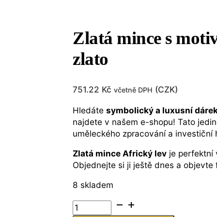
Zlatá mince s moti
zlato
751.22
Kč
(
CZK
)
včetně DPH
Hledáte
symbolický a luxusní dáre
najdete v našem e-shopu! Tato jedi
uměleckého zpracování a investiční 
Zlatá mince Africký lev
je perfektní 
Objednejte si ji ještě dnes a objevt
8 skladem
Zlatá
mince