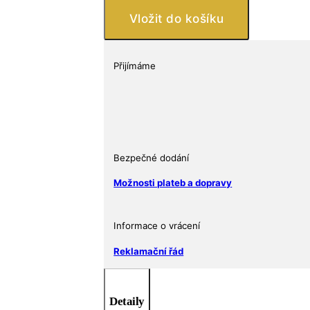
s
Vložit do košíku
motivem
Afrického
lva,
Přijímáme
ryzost
999/1000,
dárkové
zlato
množství
Bezpečné dodání
Možnosti plateb a dopravy
Informace o vrácení
Reklamační řád
Detaily