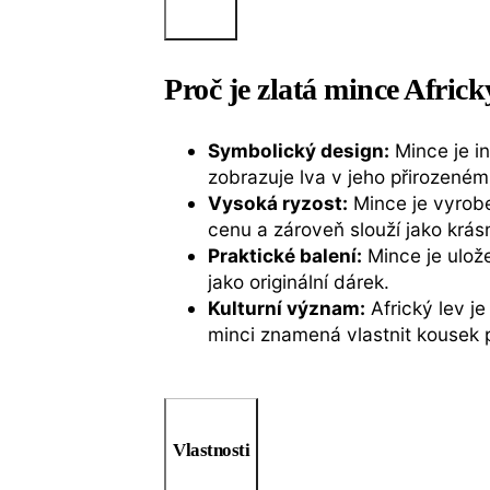
Proč je zlatá mince Afric
Symbolický design:
Mince je i
zobrazuje lva v jeho přirozeném
Vysoká ryzost:
Mince je vyrob
cenu a zároveň slouží jako krá
Praktické balení:
Mince je ulož
jako originální dárek.
Kulturní význam:
Africký lev je
minci znamená vlastnit kousek p
Vlastnosti