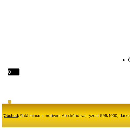
0
/
Obchod
/
Zlatá mince s motivem Afrického lva, ryzost 999/1000, dárko