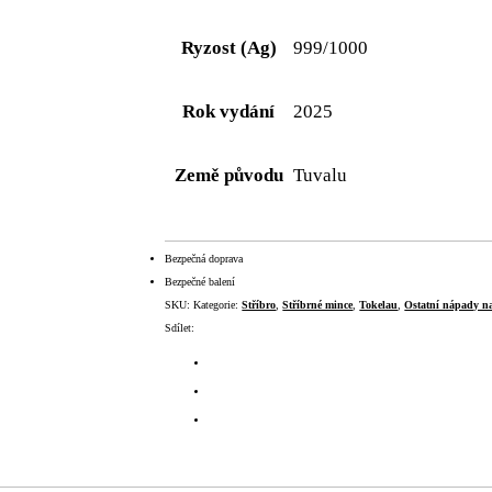
Ryzost (Ag)
999/1000
Rok vydání
2025
Země původu
Tuvalu
Bezpečná doprava
Bezpečné balení
SKU:
Kategorie:
Stříbro
,
Stříbrné mince
,
Tokelau
,
Ostatní nápady n
Sdílet: