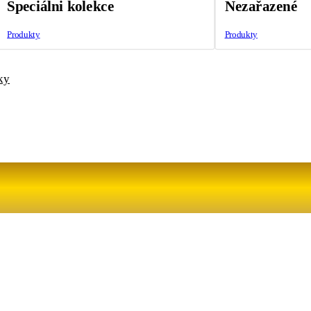
Speciálni kolekce
Nezařazené
Produkty
Produkty
ky