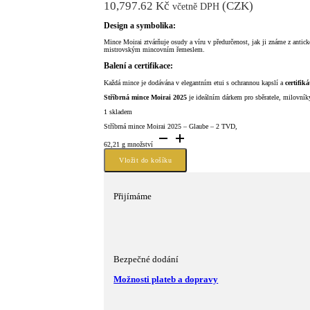
10,797.62
Kč
(
CZK
)
včetně DPH
Design a symbolika:
Mince Moirai ztvárňuje osudy a víru v předurčenost, jak ji známe z anti
mistrovským mincovním řemeslem.
Balení a certifikace:
Každá mince je dodávána v elegantním etui s ochrannou kapslí a
certifik
Stříbrná mince Moirai 2025
je ideálním dárkem pro sběratele, milovníky
1 skladem
Stříbrná mince Moirai 2025 – Glaube – 2 TVD,
62,21 g množství
Vložit do košíku
Přijímáme
Bezpečné dodání
Možnosti plateb a dopravy