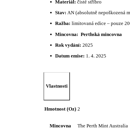
Materiál:
čisté stříbro
Stav:
AN (absolutně nepoškozená mi
Ražba:
limitovaná edice – pouze 2
Mincovna:
Perthská mincovna
Rok vydání:
2025
Datum emise:
1. 4. 2025
Vlastnosti
Hmotnost (Oz)
2
Mincovna
The Perth Mint Australia