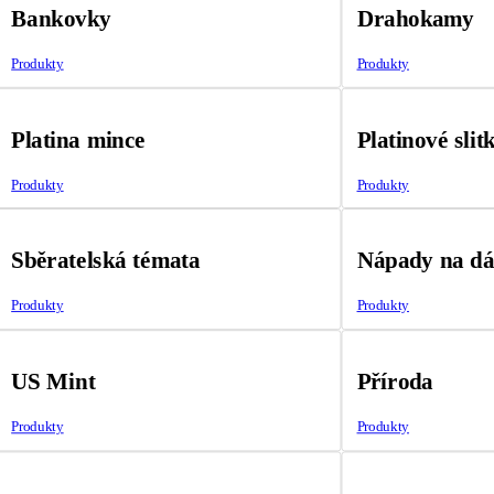
Bankovky
Drahokamy
Produkty
Produkty
Platina mince
Platinové slit
Produkty
Produkty
Sběratelská témata
Nápady na d
Produkty
Produkty
US Mint
Příroda
Produkty
Produkty