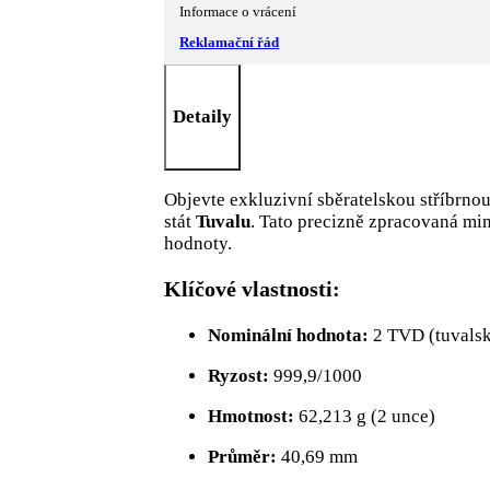
Informace o vrácení
Reklamační řád
Detaily
Objevte exkluzivní sběratelskou stříbrno
stát
Tuvalu
. Tato precizně zpracovaná min
hodnoty.
Klíčové vlastnosti:
Nominální hodnota:
2 TVD (tuvalsk
Ryzost:
999,9/1000
Hmotnost:
62,213 g (2 unce)
Průměr:
40,69 mm