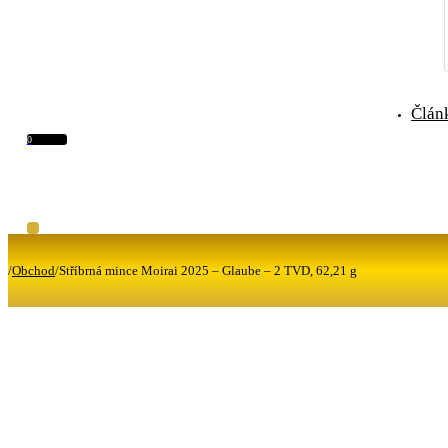
Člán
0
/
Obchod
/
Stříbrná mince Moirai 2025 – Glaube – 2 TVD, 62,21 g