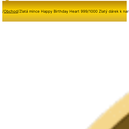
/
Obchod
/
Zlatá mince Happy Birthday Heart 999/1000 Zlatý dárek k n