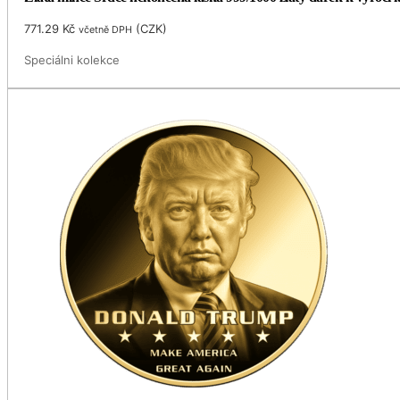
771.29
Kč
(
CZK
)
včetně DPH
Speciálni kolekce