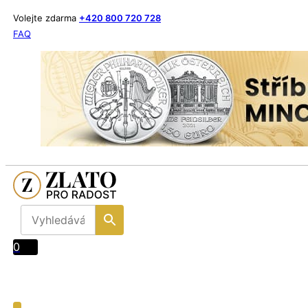
Volejte zdarma
+420 800 720 728
FAQ
0