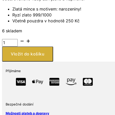
Zlatá mince s motivem: narozeniny!
Ryzí zlato 999/1000
Včetně pouzdra v hodnotě 250 Kč
6 skladem
Zlatá
mince
Happy
Vložit do košíku
Birthday
Heart
999/1000
Přijímáme
Zlatý
dárek
k
narozeninám
Blahopřejeme
Bezpečné dodání
množství
Možnosti plateb a dopravy