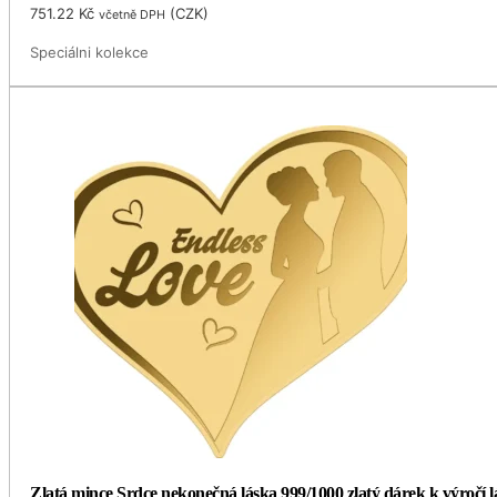
751.22
Kč
(
CZK
)
včetně DPH
Speciálni kolekce
Zlatá mince Srdce nekonečná láska 999/1000 zlatý dárek k výročí l