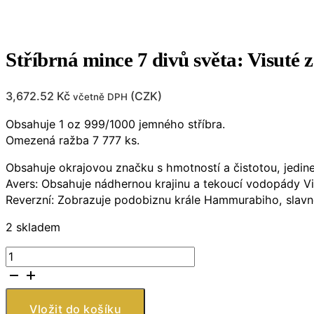
Stříbrná mince 7 divů světa: Visut
3,672.52
Kč
(
CZK
)
včetně DPH
Obsahuje 1 oz 999/1000 jemného stříbra.
Omezená ražba 7 777 ks.
Obsahuje okrajovou značku s hmotností a čistotou, jedine
Avers: Obsahuje nádhernou krajinu a tekoucí vodopády V
Reverzní: Zobrazuje podobiznu krále Hammurabiho, slavn
2 skladem
Stříbrná
mince
7
divů
Vložit do košíku