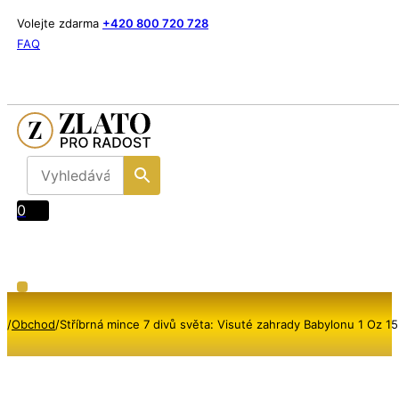
Volejte zdarma
+420 800 720 728
FAQ
0
/
Obchod
/
Stříbrná mince 7 divů světa: Visuté zahrady Babylonu 1 Oz 1