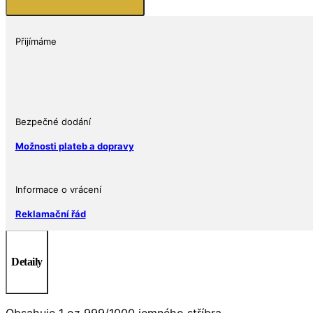
světa:
Visuté
zahrady
Přijímáme
Babylonu
1
Oz
15
ILS
Bezpečné dodání
USA
Možnosti plateb a dopravy
množství
Informace o vrácení
Reklamační řád
Detaily
Obsahuje 1 oz 999/1000 jemného stříbra.