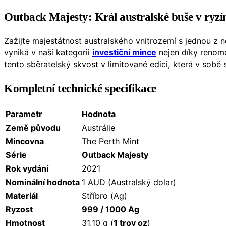
Outback Majesty: Král australské buše v ryzí
Zažijte majestátnost australského vnitrozemí s jednou z 
vyniká v naší kategorii
investiční mince
nejen díky reno
tento sběratelský skvost v limitované edici, která v sobě
Kompletní technické specifikace
Parametr
Hodnota
Země původu
Austrálie
Mincovna
The Perth Mint
Série
Outback Majesty
Rok vydání
2021
Nominální hodnota
1 AUD (Australský dolar)
Materiál
Stříbro (Ag)
Ryzost
999 / 1000 Ag
Hmotnost
31,10 g (
1 troy oz
)