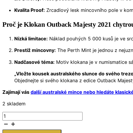
Kvalita Proof:
Zrcadlový lesk mincovního pole v kom
Proč je Klokan Outback Majesty 2021 chytrou 
Nízká limitace:
Náklad pouhých 5 000 kusů je ve srov
Prestiž mincovny:
The Perth Mint je jednou z nejuzn
Nadčasové téma:
Motiv klokana je v numismatice sáz
„Vložte kousek australského slunce do svého trezo
Objednejte si svého klokana z edice Outback Majesty j
Zajímají vás
další australské mince nebo hledáte klasické
2 skladem
Austrálie
–
1