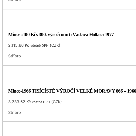
Mince :100 Kčs 300. výročí úmrtí Václava Hollara 1977
2,115.66
Kč
(
CZK
)
včetně DPH
Stříbro
Mince-1966 TISÍCÍSTÉ VÝROČÍ VELKÉ MORAVY 866 – 196
3,233.62
Kč
(
CZK
)
včetně DPH
Stříbro