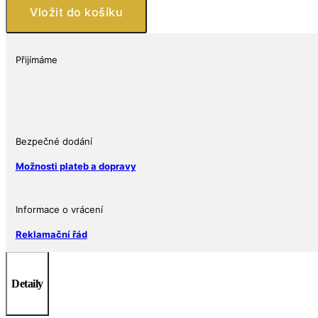
AUD
Vložit do košíku
Stříbrná
mince
2021
Přijímáme
KLOKAN
(Outback
Majesty)
1
Oz
Bezpečné dodání
Ag
Možnosti plateb a dopravy
999
PROOF
The
Informace o vrácení
Perth
Mint
Reklamační řád
množství
Detaily