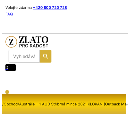
Volejte zdarma
+420 800 720 728
FAQ
0
/
Obchod
/
Austrálie – 1 AUD Stříbrná mince 2021 KLOKAN (Outback Ma