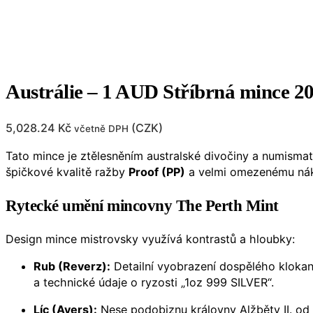
Austrálie – 1 AUD Stříbrná mince
5,028.24
Kč
(
CZK
)
včetně DPH
Tato mince je ztělesněním australské divočiny a numisma
špičkové kvalitě ražby
Proof (PP)
a velmi omezenému nákl
Rytecké umění mincovny The Perth Mint
Design mince mistrovsky využívá kontrastů a hloubky:
Rub (Reverz):
Detailní vyobrazení dospělého klokan
a technické údaje o ryzosti „1oz 999 SILVER“.
Líc (Avers):
Nese podobiznu královny Alžběty II. od