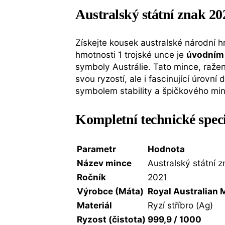
Australský státní znak 202
Získejte kousek australské národní h
hmotnosti 1 trojské unce je
úvodním
symboly Austrálie. Tato mince, raže
svou ryzostí, ale i fascinující úrovní 
symbolem stability a špičkového mi
Kompletní technické spec
Parametr
Hodnota
Název mince
Australský státní z
Ročník
2021
Výrobce (Máta)
Royal Australian 
Materiál
Ryzí stříbro (Ag)
Ryzost (čistota)
999,9 / 1000