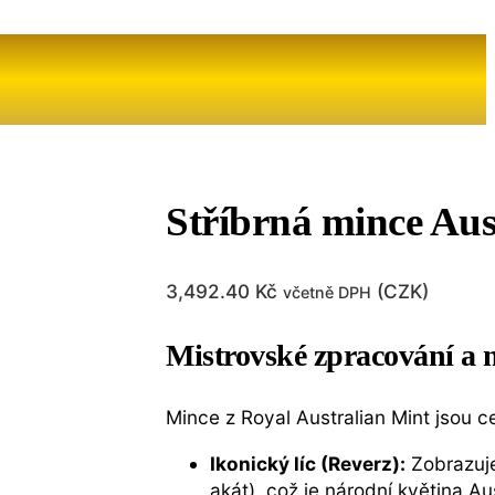
Stříbrná mince Aust
3,492.40
Kč
(
CZK
)
včetně DPH
Mistrovské zpracování a 
Mince z Royal Australian Mint jsou 
Ikonický líc (Reverz):
Zobrazuje
akát), což je národní květina Au