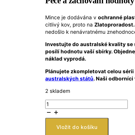
Péče a zachování hodnoty
Mince je dodávána v
ochranné plas
citlivý kov, proto na
Zlatoproradost
nedošlo k nenávratnému znehodnocen
Investujte do australské kvality se 
posílí hodnotu vaší sbírky. Objedne
náklad vyprodá.
Plánujete zkompletovat celou sérii
australských států
. Naši odborníc
2 skladem
Stříbrná
mince
Australský
státní
Vložit do košíku
znak