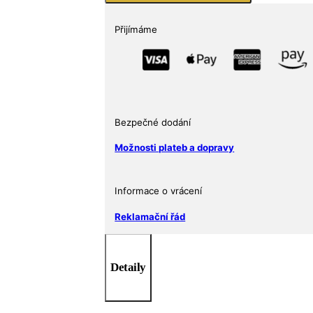
1
oz
Přijímáme
2021
množství
Bezpečné dodání
Možnosti plateb a dopravy
Informace o vrácení
Reklamační řád
Detaily