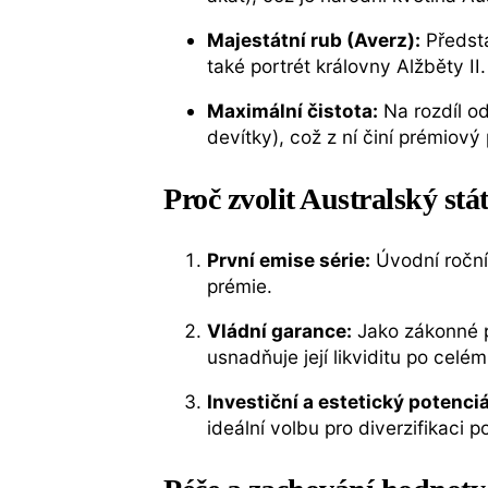
Majestátní rub (Averz):
Předsta
také portrét královny Alžběty I
Maximální čistota:
Na rozdíl o
devítky), což z ní činí prémiový
Proč zvolit Australský st
První emise série:
Úvodní ročník
prémie.
Vládní garance:
Jako zákonné pl
usnadňuje její likviditu po celém
Investiční a estetický potenciá
ideální volbu pro diverzifikaci p