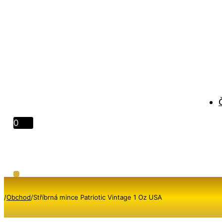
0
/
Obchod
/
Stříbrná mince Patriotic Vintage 1 Oz USA