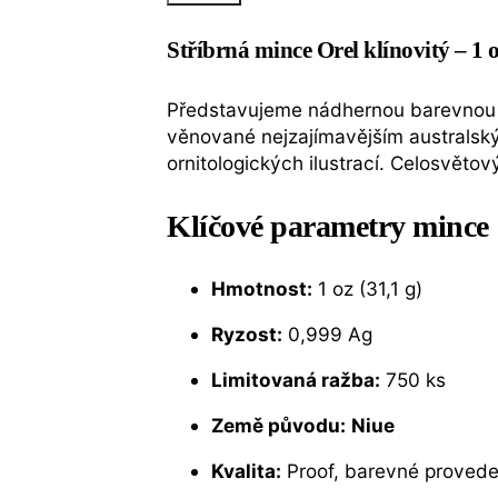
Stříbrná mince
Orel klínovitý – 1 
Představujeme nádhernou barevnou
věnované nejzajímavějším australsk
ornitologických ilustrací. Celosvětov
Klíčové parametry mince
Hmotnost:
1 oz (31,1 g)
Ryzost:
0,999 Ag
Limitovaná ražba:
750 ks
Země původu:
Niue
Kvalita:
Proof, barevné provede