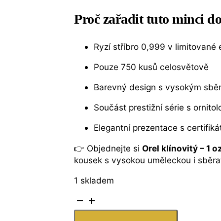
Proč zařadit tuto minci d
Ryzí stříbro 0,999 v limitované 
Pouze 750 kusů celosvětově
Barevný design s vysokým sbě
Součást prestižní série s ornit
Elegantní prezentace s certifik
👉 Objednejte si
Orel klínovitý – 1 
kousek s vysokou uměleckou i sběra
1 skladem
Stříbrná
mince