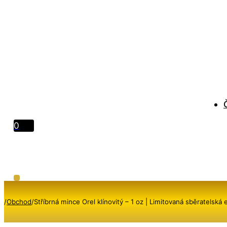
0
/
Obchod
/
Stříbrná mince Orel klínovitý – 1 oz | Limitovaná sběratelská 