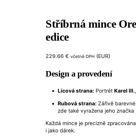
Stříbrná mince Orel
edice
229.66
€
(
EUR
)
včetně DPH
Design a provedení
Lícová strana:
Portrét
Karel III.
Rubová strana:
Zářivě barevné 
zde také vyražena jeho značka 
Každá mince je precizně zpracována v
i jako dárek.