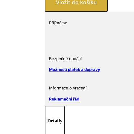
Orel
Vložit do košíku
klínovitý
–
1
Přijímáme
oz
|
Limitovaná
sběratelská
edice
Bezpečné dodání
množství
Možnosti plateb a dopravy
Informace o vrácení
Reklamační řád
Detaily