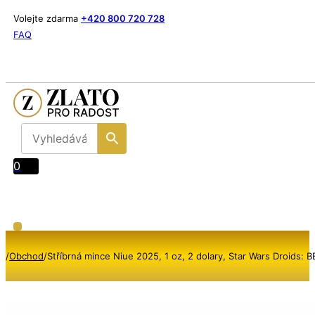
Volejte zdarma
+420 800 720 728
FAQ
0
/
Obchod
/
Stříbrná mince Niue 2025, 1 oz, 2 dolary, Star Wars Droids: B