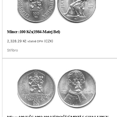
Mince :100 Kčs(1984-Matej Bel)
2,328.29
Kč
(
CZK
)
včetně DPH
Stříbro