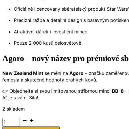
Oficiálně licencovaný sběratelský produkt Star Wars
Precizní ražba a detailní design s barevným potiske
Atraktivní dárek i investiční mince
Pouze 2 000 kusů celosvětově
Agoro – nový název pro prémiové sb
New Zealand Mint
se mění na
Agoro
– značku zaměřenou 
řemesla a skutečné hodnoty drahých kovů.
👉 Objednejte si svou limitovanou stříbrnou minci
BB-8 – 
Ať je s vámi Síla!
2 skladem
Stříbrná
mince