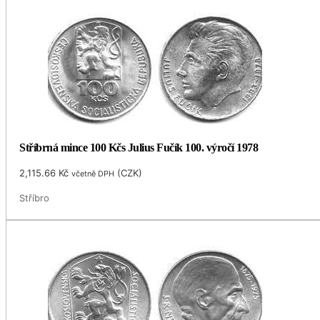
Stříbrná mince 100 Kčs Julius Fučík 100. výročí 1978
2,115.66
Kč
(
CZK
)
včetně DPH
Stříbro