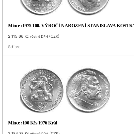
Mince :1975 100. VÝROČÍ NAROZENÍ STANISLAVA KOS
2,115.66
Kč
(
CZK
)
včetně DPH
Stříbro
Mince :100 Kčs 1976 Král
2,184.78
Kč
(
CZK
)
včetně DPH