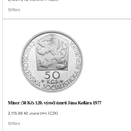
Stříbro
Mince :50 Kčs 120. výročí úmrtí Jána Kollára 1977
2,115.66
Kč
(
CZK
)
včetně DPH
Stříbro