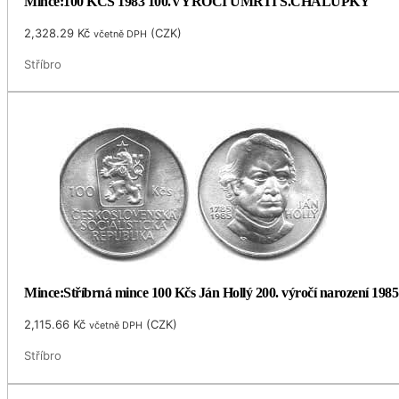
Mince:100 KČS 1983 100.VÝROČÍ ÚMRTÍ S.CHALUPKY
2,328.29
Kč
(
CZK
)
včetně DPH
Stříbro
Mince:Stříbrná mince 100 Kčs Ján Hollý 200. výročí narození 1985
2,115.66
Kč
(
CZK
)
včetně DPH
Stříbro