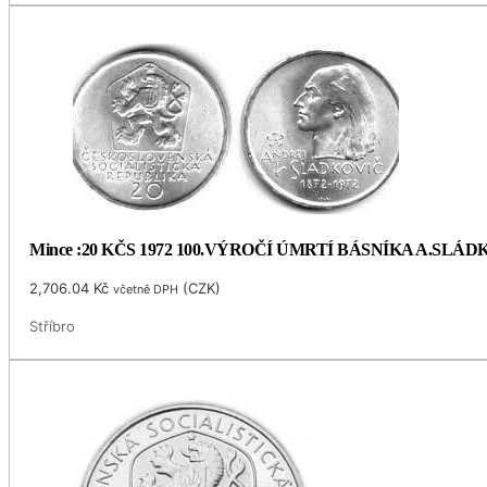
Mince :20 KČS 1972 100.VÝROČÍ ÚMRTÍ BÁSNÍKA A.SLÁ
2,706.04
Kč
(
CZK
)
včetně DPH
Stříbro