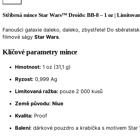
Stříbrná mince
Star Wars™ Droids: BB-8 – 1 oz
| Limitovan
Fanoušci galaxie daleko, daleko, zbystřete! Do sběratelsk
filmové ságy
Star Wars
.
Klíčové parametry mince
Hmotnost:
1 oz (31,1 g)
Ryzost:
0,999 Ag
Limitovaná ražba:
pouze 2 000 kusů
Země původu:
Niue
Kvalita:
Proof
Balení:
dárkové pouzdro a krabička s motivem Star