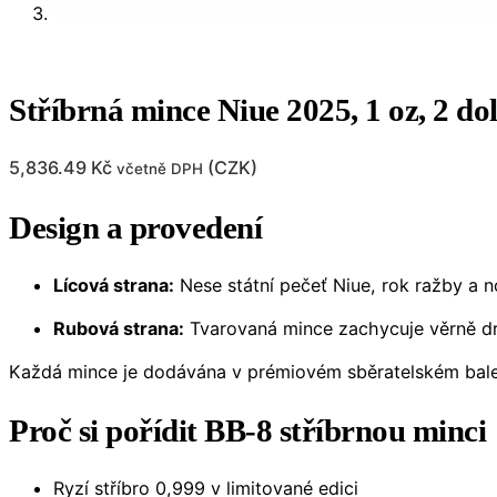
Stříbrná mince Niue 2025, 1 oz, 2 do
5,836.49
Kč
(
CZK
)
včetně DPH
Design a provedení
Lícová strana:
Nese státní pečeť Niue, rok ražby a n
Rubová strana:
Tvarovaná mince zachycuje věrně dro
Každá mince je dodávána v prémiovém sběratelském balení
Proč si pořídit BB-8 stříbrnou minci
Ryzí stříbro 0,999 v limitované edici