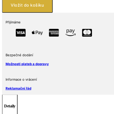
Niue
Vložit do košíku
2025,
1
oz,
Přijímáme
2
dolary,
Star
Wars
Droids:
Bezpečné dodání
BB-
8
Možnosti plateb a dopravy
množství
Informace o vrácení
Reklamační řád
Detaily