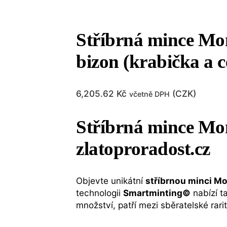
Stříbrná mince Mon
bizon (krabička a ce
6,205.62
Kč
(
CZK
)
včetně DPH
Stříbrná mince Mo
zlatoproradost.cz
Objevte unikátní
stříbrnou minci M
technologii
Smartminting©
nabízí t
množství, patří mezi sběratelské rar