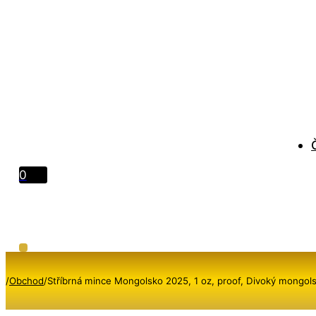
0
/
Obchod
/
Stříbrná mince Mongolsko 2025, 1 oz, proof, Divoký mongolský