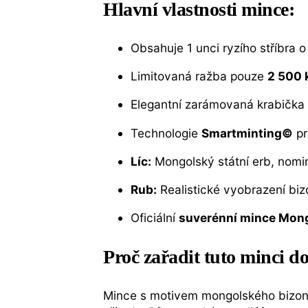
Hlavní vlastnosti mince:
Obsahuje 1 unci ryzího stříbra o
Limitovaná ražba pouze
2 500 
Elegantní zarámovaná krabička a 
Technologie
Smartminting©
pr
Líc:
Mongolský státní erb, nomi
Rub:
Realistické vyobrazení biz
Oficiální
suverénní mince Mon
Proč zařadit tuto minci d
Mince s motivem mongolského bizona