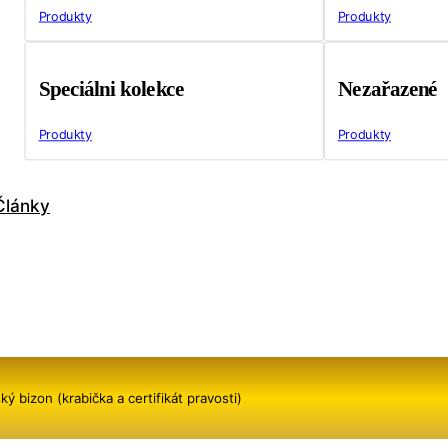
Produkty
Produkty
Speciálni kolekce
Nezařazené
Produkty
Produkty
Články
 bizon (krabička a certifikát pravosti)