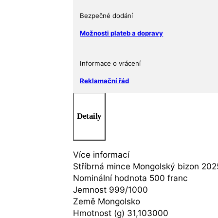
bizon
(krabička
Bezpečné dodání
a
Možnosti plateb a dopravy
certifikát
pravosti)
množství
Informace o vrácení
Reklamační řád
Detaily
Více informací
Stříbrná mince Mongolský bizon 2025
Nominální hodnota 500 franc
Jemnost 999/1000
Země Mongolsko
Hmotnost (g) 31,103000