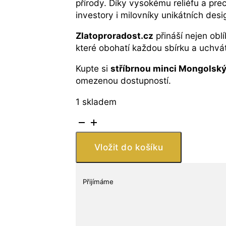
přírody. Díky vysokému reliéfu a pr
investory i milovníky unikátních desi
Zlatoproradost.cz
přináší nejen oblí
které obohatí každou sbírku a uchvátí
Kupte si
stříbrnou minci Mongolsk
omezenou dostupností.
1 skladem
Stříbrná
mince
Mongolsko
Vložit do košíku
2025,
1
oz,
Přijímáme
proof,
Divoký
mongolský