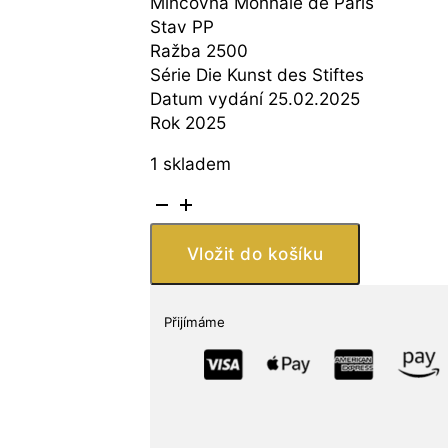
Mincovna Monnaie de Paris
Stav PP
Ražba 2500
Série Die Kunst des Stiftes
Datum vydání 25.02.2025
Rok 2025
1 skladem
Stříbrná
mince
Dvacet
Vložit do košíku
tisíc
mil
pod
Přijímáme
mořem
Francie
množství