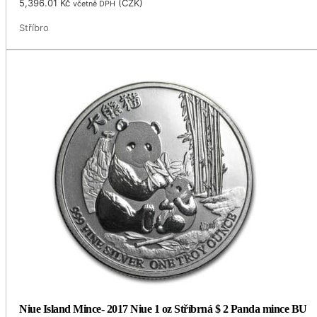
5,396.01
Kč
(
CZK
)
včetně DPH
Stříbro
Niue Island Mince- 2017 Niue 1 oz Stříbrná $ 2 Panda mince BU