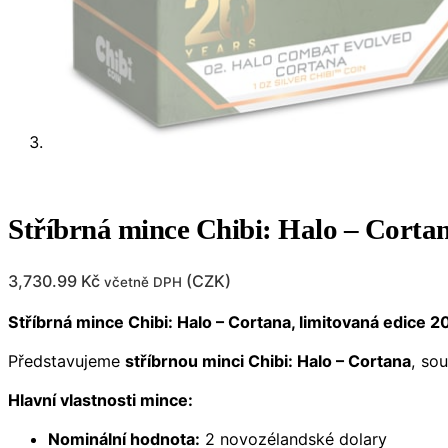
Stříbrná mince Chibi: Halo – Corta
3,730.99
Kč
(
CZK
)
včetně DPH
Stříbrná mince Chibi: Halo – Cortana, limitovaná edice 2
Představujeme
stříbrnou minci Chibi: Halo – Cortana
, so
Hlavní vlastnosti mince:
Nominální hodnota:
2 novozélandské dolary