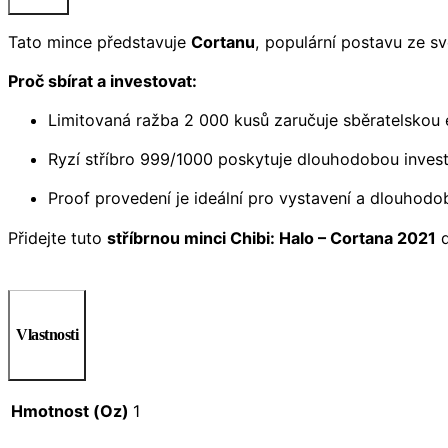
Tato mince představuje
Cortanu
, populární postavu ze sv
Proč sbírat a investovat:
Limitovaná ražba 2 000 kusů zaručuje sběratelskou e
Ryzí stříbro 999/1000 poskytuje dlouhodobou invest
Proof provedení je ideální pro vystavení a dlouhodo
Přidejte tuto
stříbrnou minci Chibi: Halo – Cortana 2021
d
Vlastnosti
Hmotnost (Oz)
1