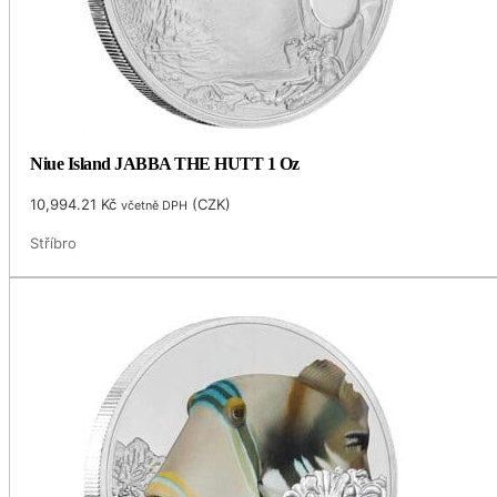
Niue Island JABBA THE HUTT 1 Oz
10,994.21
Kč
(
CZK
)
včetně DPH
Stříbro