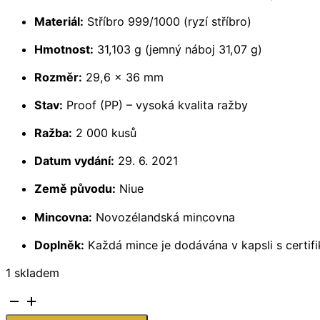
Materiál:
Stříbro 999/1000 (ryzí stříbro)
Hmotnost:
31,103 g (jemný náboj 31,07 g)
Rozměr:
29,6 × 36 mm
Stav:
Proof (PP) – vysoká kvalita ražby
Ražba:
2 000 kusů
Datum vydání:
29. 6. 2021
Země původu:
Niue
Mincovna:
Novozélandská mincovna
Doplněk:
Každá mince je dodávána v kapsli s certifi
1 skladem
Stříbrná
mince