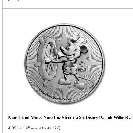
Niue Island Mince Niue 1 oz Stříbrná $ 2 Disney Parník Willie BU
4,056.94
Kč
(
CZK
)
včetně DPH