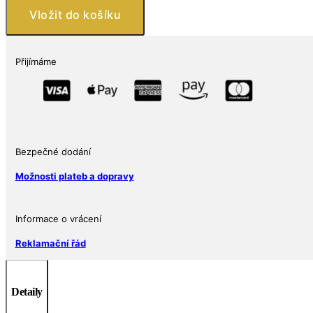
Chibi:
Vložit do košíku
Halo
-
Cortana
Přijímáme
1
Oz
2021
množství
Bezpečné dodání
Možnosti plateb a dopravy
Informace o vrácení
Reklamační řád
Detaily