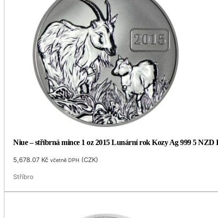
Niue – stříbrná mince 1 oz 2015 Lunární rok Kozy Ag 999 5 NZD
5,678.07
Kč
(
CZK
)
včetně DPH
Stříbro