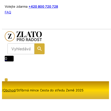
Volejte zdarma
+420 800 720 728
FAQ
0
/
Obchod
/
Stříbrná mince Cesta do středu Země 2025