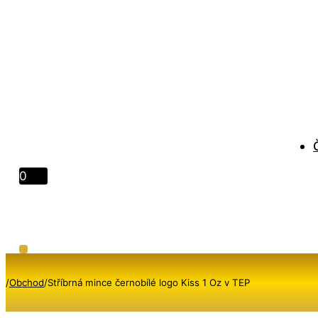
0
/
Obchod
/
Stříbrná mince černobílé logo Kiss 1 Oz v TEP