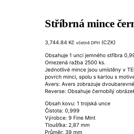
Stříbrná mince čer
3,744.84
Kč
(
CZK
)
včetně DPH
Obsahuje 1 unci jemného stříbra 0,9
Omezená ražba 2500 ks.
Jednotlivé mince jsou umístěny v TE
povrch minci, spolu s kartou s moti
Avers: Avers zobrazuje dvoubarevné 
Reverse: Obsahuje černobílý obrázek
Obsah kovu: 1 trojská unce
Čistota: 0,999
Výrobce: 9 Fine Mint
Tloušťka: 2,87 mm
Průměr: 39 mm