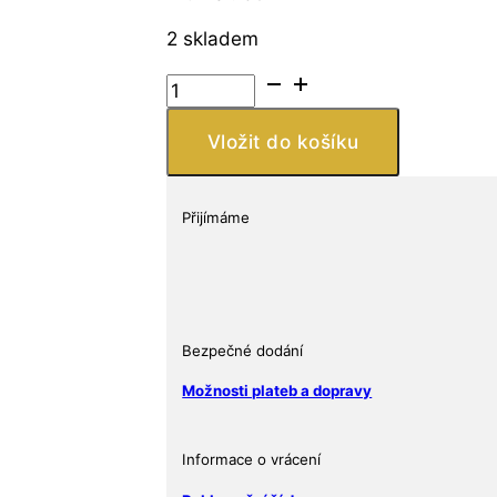
2 skladem
Stříbrná
mince
černobílé
Vložit do košíku
logo
Kiss
1
Přijímáme
Oz
v
TEP
množství
Bezpečné dodání
Možnosti plateb a dopravy
Informace o vrácení