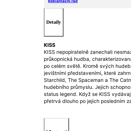
Reklamační řád
Detaily
KISS
KISS nepopiratelně zanechali nesmazat
průkopnická hudba, charakterizovaná
po celém světě. Kromě svých hudební
jevištními představeními, které zah
Starchild, The Spaceman a The Catman
hudebního průmyslu. Jejich schopnos
status legend. Když se KISS vydávají
přetrvá dlouho po jejich posledním z