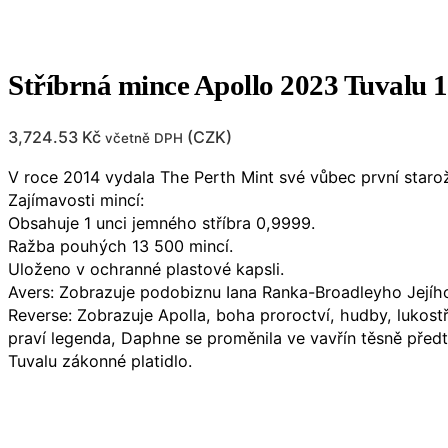
Stříbrná mince Apollo 2023 Tuvalu
3,724.53
Kč
(
CZK
)
včetně DPH
V roce 2014 vydala The Perth Mint své vůbec první staro
Zajímavosti mincí:
Obsahuje 1 unci jemného stříbra 0,9999.
Ražba pouhých 13 500 mincí.
Uloženo v ochranné plastové kapsli.
Avers: Zobrazuje podobiznu Iana Ranka-Broadleyho Jejího 
Reverse: Zobrazuje Apolla, boha proroctví, hudby, lukost
praví legenda, Daphne se proměnila ve vavřín těsně předt
Tuvalu zákonné platidlo.