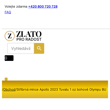
Volejte zdarma
+420 800 720 728
FAQ
0
/
Obchod
/
Stříbrná mince Apollo 2023 Tuvalu 1 oz bohové Olympu BU