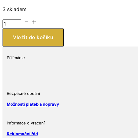
3 skladem
Stříbrná
mince
Apollo
Vložit do košíku
2023
Tuvalu
1
Přijímáme
oz
bohové
Olympu
BU
množství
Bezpečné dodání
Možnosti plateb a dopravy
Informace o vrácení
Reklamační řád