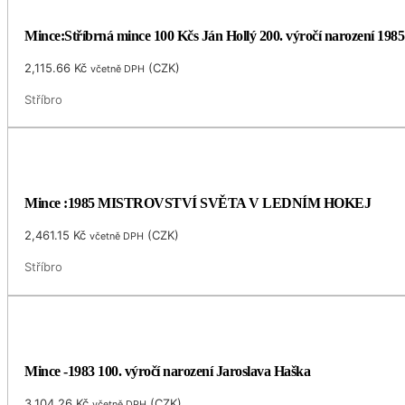
Mince:Stříbrná mince 100 Kčs Ján Hollý 200. výročí narození 1985
2,115.66
Kč
(
CZK
)
včetně DPH
Stříbro
Mince :1985 MISTROVSTVÍ SVĚTA V LEDNÍM HOKEJ
2,461.15
Kč
(
CZK
)
včetně DPH
Stříbro
Mince -1983 100. výročí narození Jaroslava Haška
3,104.26
Kč
(
CZK
)
včetně DPH