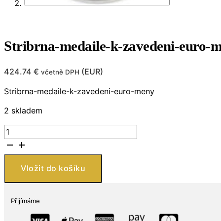
Stribrna-medaile-k-zavedeni-euro-
424.74
€
(
EUR
)
včetně DPH
Stribrna-medaile-k-zavedeni-euro-meny
2 skladem
Stribrna-
medaile-
k-
zavedeni-
Vložit do košíku
euro-
meny
množství
Přijímáme