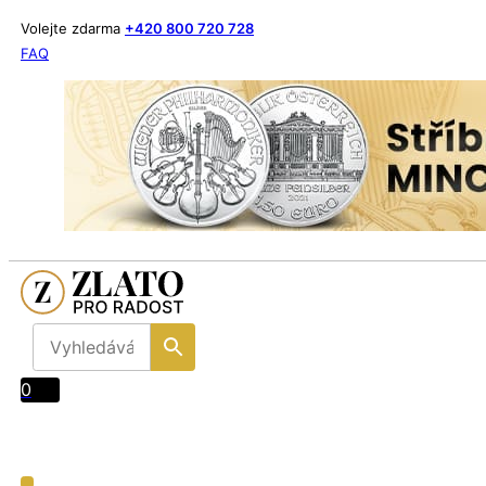
Volejte zdarma
+420 800 720 728
FAQ
0