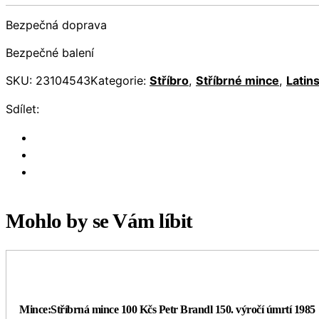
Bezpečná doprava
Bezpečné balení
SKU:
23104543
Kategorie:
Stříbro
,
Stříbrné mince
,
Latin
Sdílet:
Mohlo by se Vám líbit
Mince:Stříbrná mince 100 Kčs Petr Brandl 150. výročí úmrtí 1985