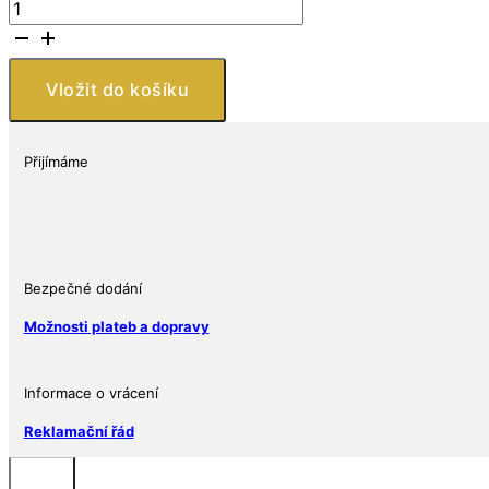
Silvertowne
2019
Barbados
Mořský
Vložit do košíku
koník
BU
1
Přijímáme
Oz
množství
Bezpečné dodání
Možnosti plateb a dopravy
Informace o vrácení
Reklamační řád