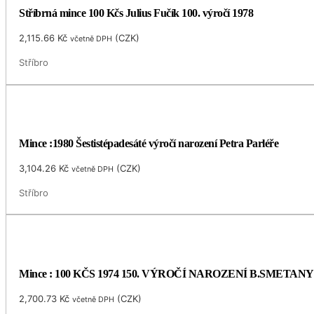
Stříbrná mince 100 Kčs Julius Fučík 100. výročí 1978
2,115.66
Kč
(
CZK
)
včetně DPH
Stříbro
Mince :1980 Šestistépadesáté výročí narození Petra Parléře
3,104.26
Kč
(
CZK
)
včetně DPH
Stříbro
Mince : 100 KČS 1974 150. VÝROČÍ NAROZENÍ B.SMETANY
2,700.73
Kč
(
CZK
)
včetně DPH