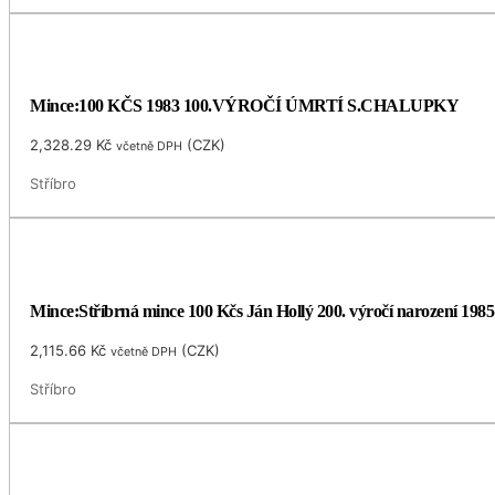
Mince:100 KČS 1983 100.VÝROČÍ ÚMRTÍ S.CHALUPKY
2,328.29
Kč
(
CZK
)
včetně DPH
Stříbro
Mince:Stříbrná mince 100 Kčs Ján Hollý 200. výročí narození 1985
2,115.66
Kč
(
CZK
)
včetně DPH
Stříbro