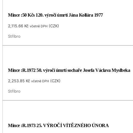
Mince :50 Kčs 120. výročí úmrtí Jána Kollára 1977
2,115.66
Kč
(
CZK
)
včetně DPH
Stříbro
Mince :R.1972 50. výročí úmrtí sochaře Josefa Václava Myslbeka
2,253.85
Kč
(
CZK
)
včetně DPH
Stříbro
Mince :R.1973 25. VÝROČÍ VÍTĚZNÉHO ÚNORA