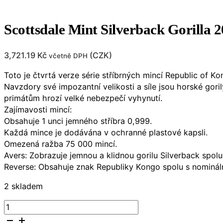
Scottsdale Mint Silverback Gorilla 
3,721.19
Kč
(
CZK
)
včetně DPH
Toto je čtvrtá verze série stříbrných mincí Republic of Ko
Navzdory své impozantní velikosti a síle jsou horské gor
primátům hrozí velké nebezpečí vyhynutí.
Zajímavosti mincí:
Obsahuje 1 unci jemného stříbra 0,999.
Každá mince je dodávána v ochranné plastové kapsli.
Omezená ražba 75 000 mincí.
Avers: Zobrazuje jemnou a klidnou gorilu Silverback spolu
Reverse: Obsahuje znak Republiky Kongo spolu s nominál
2 skladem
Scottsdale
Mint