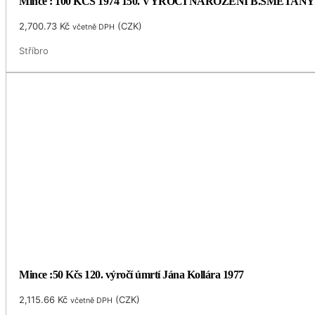
Mince : 100 KČS 1974 150. VÝROČÍ NAROZENÍ B.SMETANY
2,700.73
Kč
(
CZK
)
včetně DPH
Stříbro
Mince :50 Kčs 120. výročí úmrtí Jána Kollára 1977
2,115.66
Kč
(
CZK
)
včetně DPH