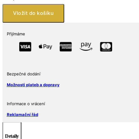
Silverback
Gorilla
Vložit do košíku
2018
Congo
1
Přijímáme
Oz
množství
Bezpečné dodání
Možnosti plateb a dopravy
Informace o vrácení
Reklamační řád
Detaily