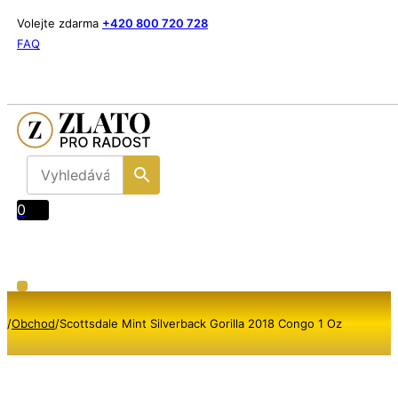
Volejte zdarma
+420 800 720 728
FAQ
0
/
Obchod
/
Scottsdale Mint Silverback Gorilla 2018 Congo 1 Oz