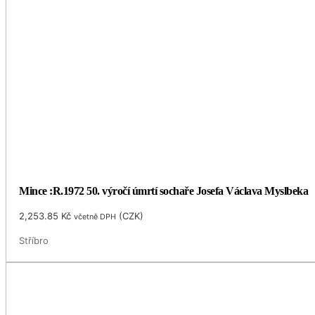
Mince :R.1972 50. výročí úmrtí sochaře Josefa Václava Myslbeka
2,253.85
Kč
(
CZK
)
včetně DPH
Stříbro