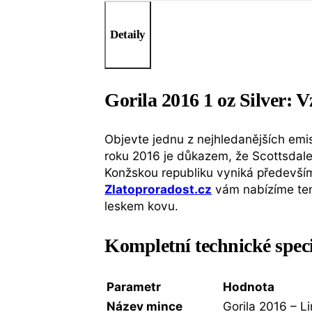
Detaily
Gorila 2016 1 oz Silver: 
Objevte jednu z nejhledanějších emisí
roku 2016 je důkazem, že Scottsdale 
Konžskou republiku vyniká předevš
Zlatoproradost.cz
vám nabízíme tent
leskem kovu.
Kompletní technické spec
Parametr
Hodnota
Název mince
Gorila 2016 – Li