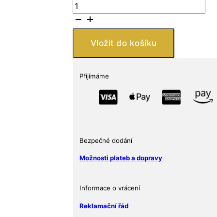
Stříbrná
mince
Gorila
1
Vložit do košíku
oz
2016
Scottsdale
Přijímáme
Mint
Zlatoproradost.cz
množství
Bezpečné dodání
Možnosti plateb a dopravy
Informace o vrácení
Reklamační řád