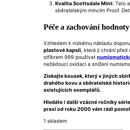
Kvalita Scottsdale Mint:
Tato am
sběratelským mincím Proof. Detai
Péče a zachování hodnoty
Vzhledem k nízkému nákladu doporu
plastové kapsli
, která ji chrání p
stříbrem 999 používat
numismatické
nežádoucí oxidaci a snížení numisma
Získejte kousek, který v jiných sbír
drahého kovu a sběratelské histori
existujících exemplářů.
Hledáte i další vzácné ročníky séri
praxí od roku 2000 vám rádi pomoho
1 skladem