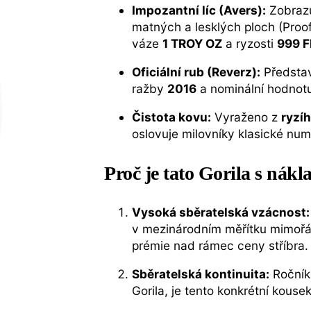
Impozantní líc (Avers):
Zobrazu
matných a lesklých ploch (Proof
váze
1 TROY OZ
a ryzosti
999 F
Oficiální rub (Reverz):
Představ
ražby
2016
a nominální hodno
Čistota kovu:
Vyraženo z
ryzí
oslovuje milovníky klasické num
Proč je tato Gorila s nák
Vysoká sběratelská vzácnost:
v mezinárodním měřítku mimořá
prémie nad rámec ceny stříbra.
Sběratelská kontinuita:
Ročník 
Gorila, je tento konkrétní kous