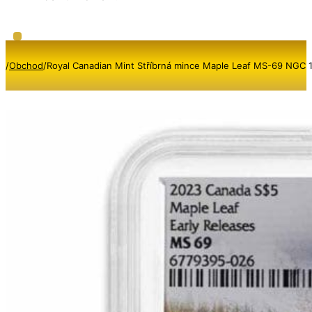
/
Obchod
/
Royal Canadian Mint Stříbrná mince Maple Leaf MS-69 NGC 