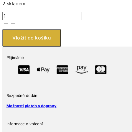
2 skladem
Royal
Canadian
Mint
Stříbrná
Vložit do košíku
mince
Maple
Leaf
Přijímáme
MS-
69
NGC
1
Oz
Kanada
Bezpečné dodání
2023
Možnosti plateb a dopravy
množství
Informace o vrácení