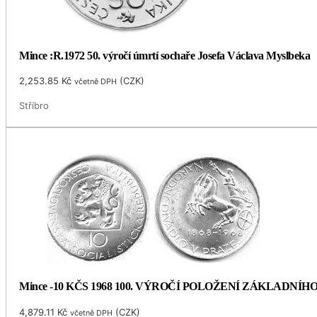
Mince :R.1972 50. výročí úmrtí sochaře Josefa Václava Myslbeka
2,253.85
Kč
(
CZK
)
včetně DPH
Stříbro
Mince -10 KČS 1968 100. VÝROČÍ POLOŽENÍ ZÁKLADNÍ
4,879.11
Kč
(
CZK
)
včetně DPH