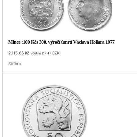
Mince :100 Kčs 300. výročí úmrtí Václava Hollara 1977
2,115.66
Kč
(
CZK
)
včetně DPH
Stříbro