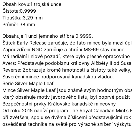
Obsah kovu:1 trojská unce
Čistota:0,9999
Tloušťka:3,29 mm
Průměr:38 mm
Obsahuje 1 unci jemného stříbra 0,9999.
Štítek Early Release zaručuje, že tato mince byla mezi ú
Zapouzdření NGC zaručuje a chrání MS-69 stav mince.
Má radiální liniové pozadí, které bylo přesně opracováno
Avers: Představuje podobiznu královny Alžběty II od Susan
Reverse: Zobrazuje kromě hmotnosti a čistoty také velký, 
Suverénní mince podporovaná kanadskou vládou.
Série Silver Maple Leaf
Mince Silver Maple Leaf jsou známé svým hodnotným obsah
který obsahuje motiv javorového listu, byl poprvé použit 
Bezpečnostní prvky Královské kanadské mincovny
Od roku 2015 nabízí program The Royal Canadian Mint’s Bu
při zvětšení, spolu se dvěma číslicemi představujícími r
osvědčená technika na světě pro výrazné snížení výskytu b