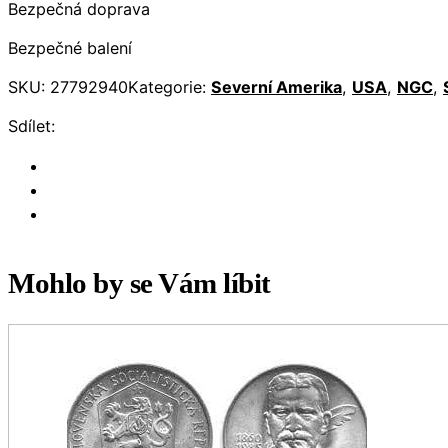
Bezpečná doprava
Bezpečné balení
SKU:
27792940
Kategorie:
Severní Amerika
,
USA
,
NGC
,
Sdílet:
Mohlo by se Vám líbit