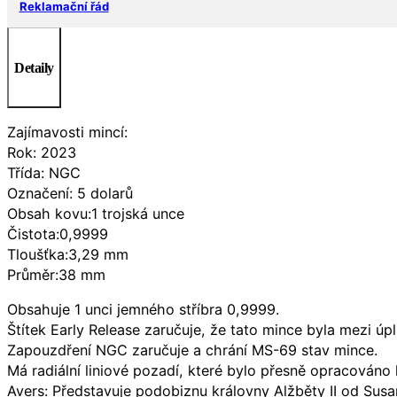
Reklamační řád
Detaily
Zajímavosti mincí:
Rok: 2023
Třída: NGC
Označení: 5 dolarů
Obsah kovu:1 trojská unce
Čistota:0,9999
Tloušťka:3,29 mm
Průměr:38 mm
Obsahuje 1 unci jemného stříbra 0,9999.
Štítek Early Release zaručuje, že tato mince byla mezi ú
Zapouzdření NGC zaručuje a chrání MS-69 stav mince.
Má radiální liniové pozadí, které bylo přesně opracováno
Avers: Představuje podobiznu královny Alžběty II od Susan