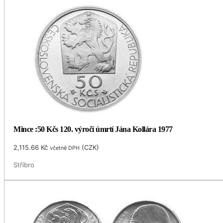
Mince :50 Kčs 120. výročí úmrtí Jána Kollára 1977
2,115.66
Kč
(
CZK
)
včetně DPH
Stříbro