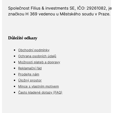
Společnost Filius & investments SE, IČO: 29261082, j
značkou H 369 vedenou u Městského soudu v Praze.
Důležité odkazy
Obchodní podmínky
Ochrana osobních údajů
Možnosti plateb a dopravy
Reklamační řád
Prodejte nám
Úložný prostor
Mince s vlastním motivem
Často kladené dotazy (FAQ)